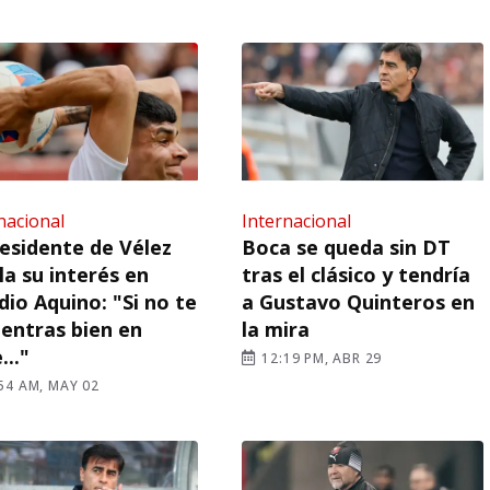
nacional
Internacional
residente de Vélez
Boca se queda sin DT
la su interés en
tras el clásico y tendría
dio Aquino: "Si no te
a Gustavo Quinteros en
entras bien en
la mira
..."
12:19 PM, ABR 29
54 AM, MAY 02