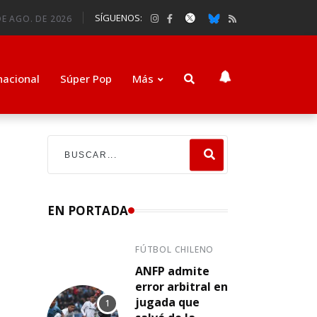
SÍGUENOS:
DE AGO. DE 2026
nacional
Súper Pop
Más
EN PORTADA
FÚTBOL CHILENO
ANFP admite
error arbitral en
jugada que