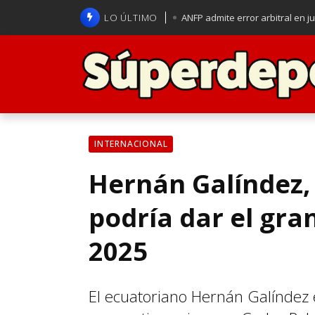
LO ÚLTIMO
ANFP admite error arbitral en j
Lucas Assadi dejó a todos apl
La U se aferra a la esperanza d
Brasil anuncia a Carlo Ancelot
INTERNACIONAL
Hernán Galíndez, 
podría dar el gra
2025
El ecuatoriano Hernán Galíndez 