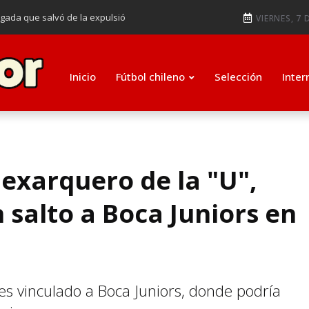
ugada que salvó de la expulsió
VIERNES, 7 
audiendo en notable goleada de la
e clasificar a octavos de
Inicio
Fútbol chileno
Selección
Inter
ti como su nuevo entrenador para
exarquero de la "U",
n salto a Boca Juniors en
es vinculado a Boca Juniors, donde podría