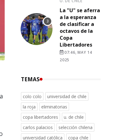
U. DE CHILE
La "U" se aferra
a la esperanza
de clasificar a
octavos de la
Copa
Libertadores
07:46, MAY 14
2025
TEMAS
ca
colo colo
universidad de chile
la roja
eliminatorias
copa libertadores
u. de chile
carlos palacios
selección chilena
o
universidad católica
copa chile