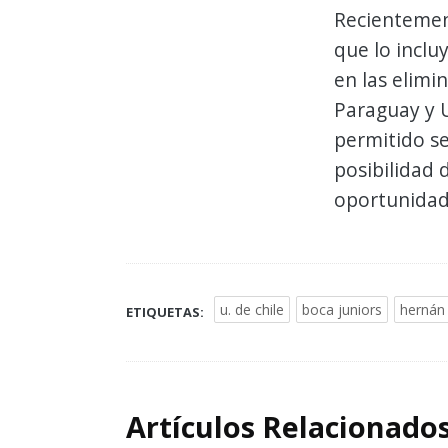
Recientemen
que lo inclu
en las elimi
Paraguay y U
permitido se
posibilidad 
oportunidad 
u. de chile
boca juniors
hernán 
ETIQUETAS:
Artículos Relacionado