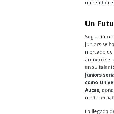
un rendimien
Un Futu
Según inform
Juniors se h
mercado de f
arquero se u
en su talento
Juniors serí
como Univers
Aucas
, dond
medio ecuat
La llegada d