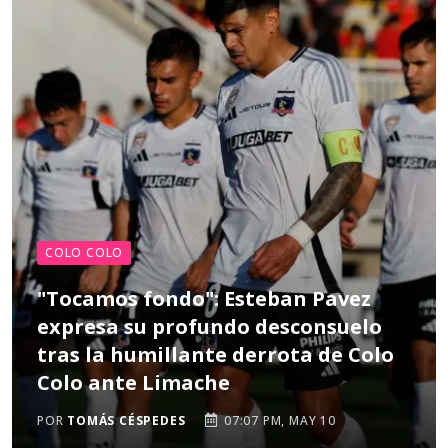
COLO COLO
"Tocamos fondo": Esteban Pavez
expresa su profundo desconsuelo
tras la humillante derrota de Colo
Colo ante Limache
POR
TOMÁS CÉSPEDES
07:07 PM, MAY 10