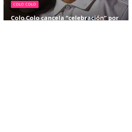
COLO COLO
Colo Colo cancela “celebración” por
su Centenario, según Caszely:
“Ahora solo nos queda
conmemorar”
POR MIGUEL HERNÁNDEZ
03:08 PM, APR 14