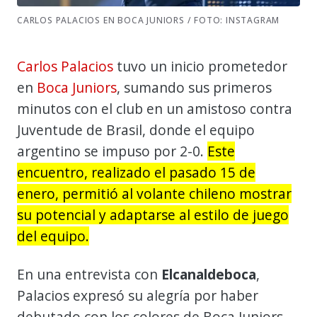
CARLOS PALACIOS EN BOCA JUNIORS / FOTO: INSTAGRAM
Carlos Palacios
tuvo un inicio prometedor
en
Boca Juniors
, sumando sus primeros
minutos con el club en un amistoso contra
Juventude de Brasil, donde el equipo
argentino se impuso por 2-0.
Este
encuentro, realizado el pasado 15 de
enero, permitió al volante chileno mostrar
su potencial y adaptarse al estilo de juego
del equipo.
En una entrevista con
Elcanaldeboca
,
Palacios expresó su alegría por haber
debutado con los colores de Boca Juniors.