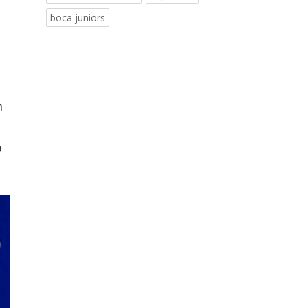
boca juniors
n
o