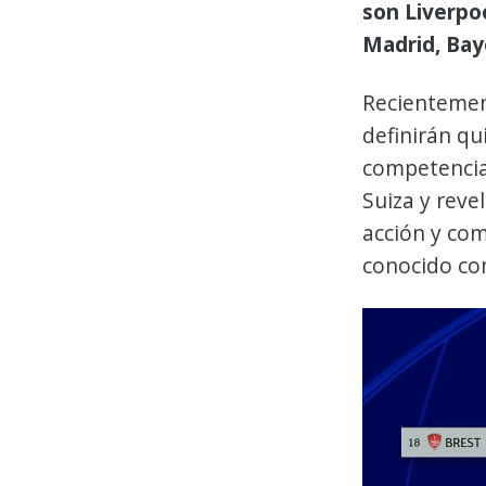
son Liverpoo
Madrid, Bay
Recientement
definirán q
competencia.
Suiza y rev
acción y com
conocido co