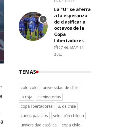
U. DE CHILE
La "U" se aferra
a la esperanza
de clasificar a
octavos de la
Copa
Libertadores
07:46, MAY 14
2025
TEMAS
n
colo colo
universidad de chile
a
la roja
eliminatorias
copa libertadores
u. de chile
s
carlos palacios
selección chilena
ra
universidad católica
copa chile