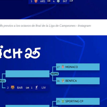
ffs previos a los octavos de final de la Liga de Campeones - Instagram