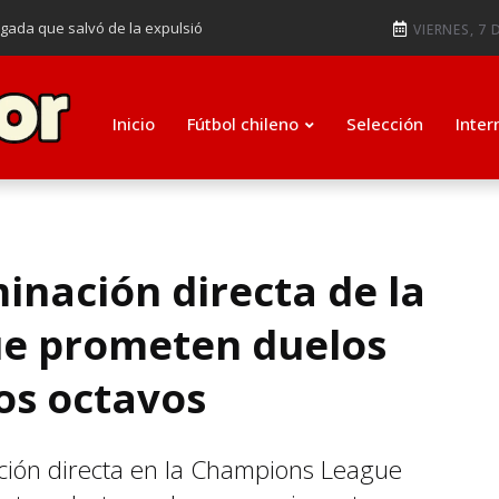
ugada que salvó de la expulsió
VIERNES, 7 
audiendo en notable goleada de la
e clasificar a octavos de
Inicio
Fútbol chileno
Selección
Inter
ti como su nuevo entrenador para
minación directa de la
e prometen duelos
los octavos
ción directa en la Champions League