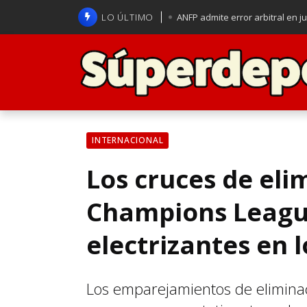
LO ÚLTIMO
ANFP admite error arbitral en j
Lucas Assadi dejó a todos apl
La U se aferra a la esperanza d
Brasil anuncia a Carlo Ancelot
INTERNACIONAL
Los cruces de eli
Champions Leagu
electrizantes en 
Los emparejamientos de elimina