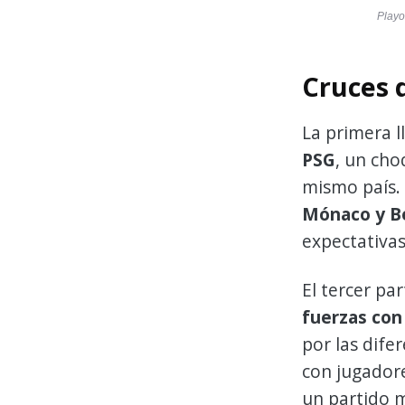
Playo
Cruces 
La primera l
PSG
, un cho
mismo país.
Mónaco y B
expectativas
El tercer pa
fuerzas con
por las dife
con jugadore
un partido m