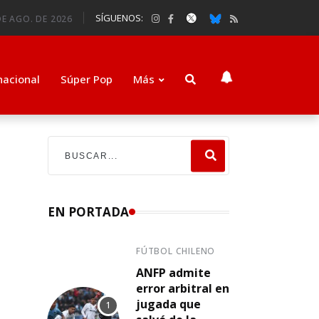
SÍGUENOS:
DE AGO. DE 2026
nacional
Súper Pop
Más
EN PORTADA
FÚTBOL CHILENO
ANFP admite
error arbitral en
jugada que