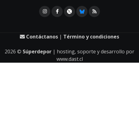
Contáctanos
|
Término y condiciones
2026
©
Súperdepor
| hosting, soporte y desarrollo por
www.dast.cl