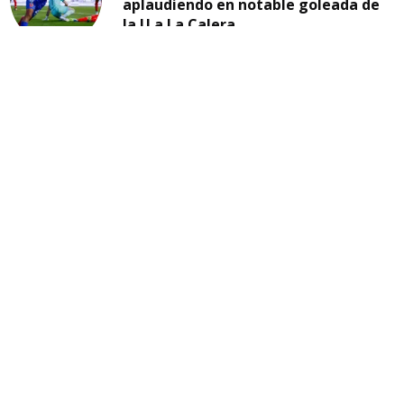
aplaudiendo en notable goleada de
la U a La Calera
21:54, JUL 28 2025
U. DE CHILE
La "U" se aferra a la esperanza de
clasificar a octavos de la Copa
Libertadores
07:46, MAY 14 2025
TEMAS
colo colo
universidad de chile
la roja
eliminatorias
copa libertadores
u. de chile
carlos palacios
selección chilena
universidad católica
copa chile
boca juniors