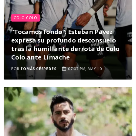
COLO COLO
"Tocamos fondo": Esteban Pavez
expresa su profundo desconsuelo
tras la humillante derrota de Colo
Colo ante Limache
POR
TOMÁS CÉSPEDES
07:07 PM, MAY 10