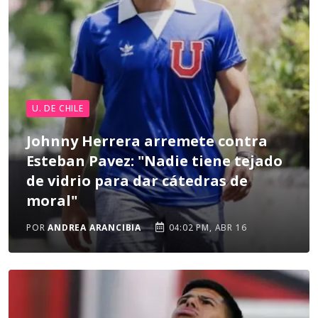
U. DE CHILE
Johnny Herrera arremete contra
Esteban Pavez: "Nadie tiene tejado
de vidrio para dar cátedras de
moral"
POR
ANDREA ARANCIBIA
04:02 PM, ABR 16