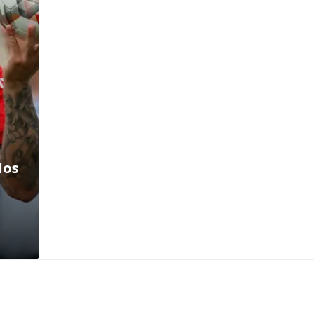
dos
a