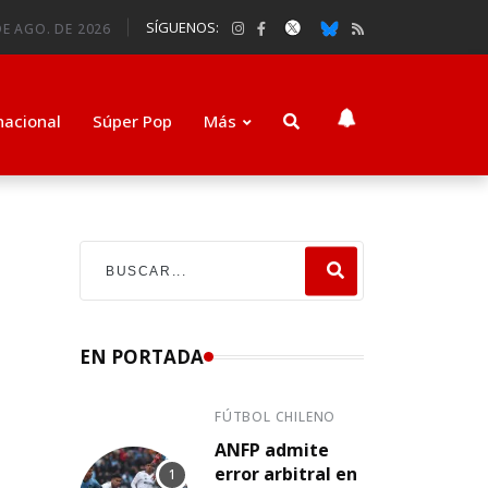
SÍGUENOS:
E AGO. DE 2026
nacional
Súper Pop
Más
EN PORTADA
FÚTBOL CHILENO
ANFP admite
error arbitral en