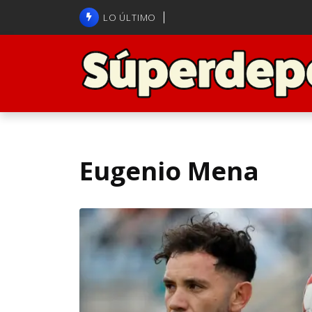
Brasil anuncia a Carlo Ancelot
LO ÚLTIMO
ANFP admite error arbitral en j
Eugenio Mena