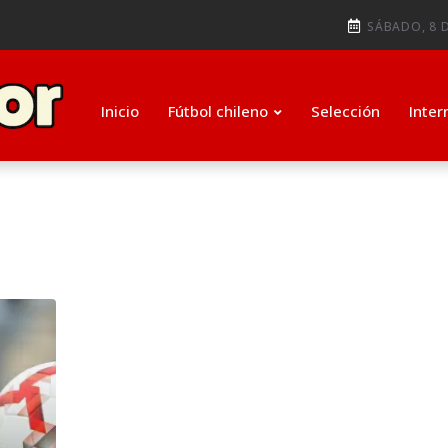
ti como su nuevo entrenador para
SÁBADO, 8 D
ugada que salvó de la expulsió
Inicio
Fútbol chileno
Selección
Inter