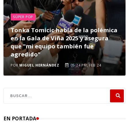
SÚPER POP
Tonka Tomicic habla de la polémica
en la Gala de Viña 2025 y asegura
que "mi equipo también fue
agredido"
POR
MIGUEL HERNÁNDEZ
05:24 PM, FEB 24
EN PORTADA