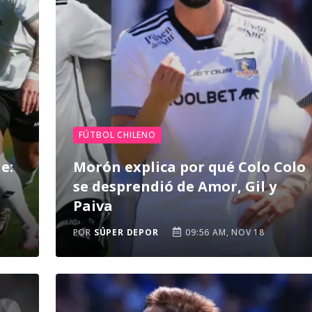
FÚTBOL CHILENO
e:
Morón explica por qué Colo Colo
se desprendió de Amor, Gil y
Paiva
POR
SÚPER DEPOR
09:56 AM, NOV 18