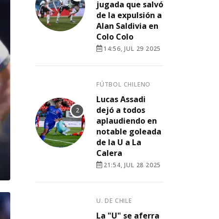
jugada que salvó
de la expulsión a
Alan Saldivia en
Colo Colo
14:56, JUL 29 2025
FÚTBOL CHILENO
Lucas Assadi
dejó a todos
aplaudiendo en
notable goleada
de la U a La
Calera
21:54, JUL 28 2025
U. DE CHILE
La "U" se aferra