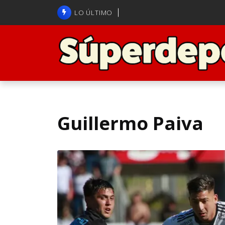
Brasil anuncia a Carlo Ancelot
LO ÚLTIMO
ANFP admite error arbitral en j
Guillermo Paiva