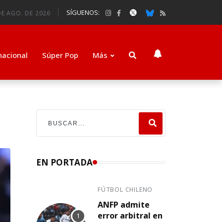
SÍGUENOS:
DE AGO. DE 2026
nacional
Súper Pop
Más
EN PORTADA
FÚTBOL CHILENO
ANFP admite
error arbitral en