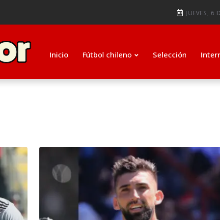
ti como su nuevo entrenador para
JUEVES, 6 
ugada que salvó de la expulsió
Inicio
Fútbol chileno
Selección
Inter