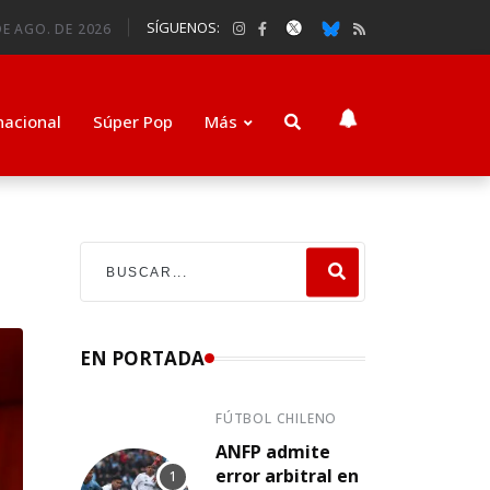
SÍGUENOS:
DE AGO. DE 2026
nacional
Súper Pop
Más
EN PORTADA
FÚTBOL CHILENO
ANFP admite
error arbitral en