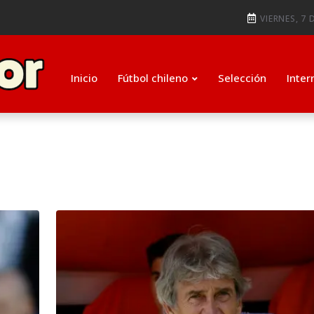
ti como su nuevo entrenador para
VIERNES, 7 
ugada que salvó de la expulsió
Inicio
Fútbol chileno
Selección
Inter