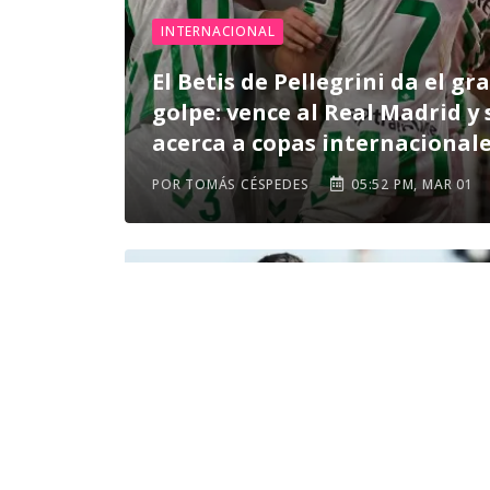
INTERNACIONAL
El Betis de Pellegrini da el gr
golpe: vence al Real Madrid y 
acerca a copas internacional
POR TOMÁS CÉSPEDES
05:52 PM, MAR 01