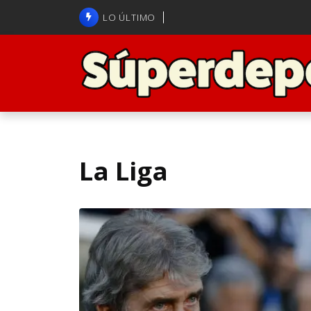
Brasil anuncia a Carlo Ancelot
LO ÚLTIMO
ANFP admite error arbitral en j
La Liga