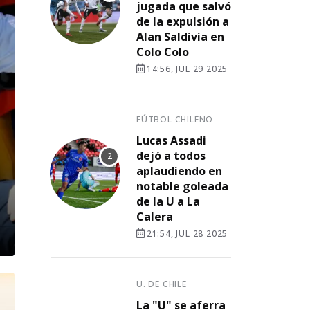
jugada que salvó
de la expulsión a
Alan Saldivia en
Colo Colo
14:56, JUL 29 2025
FÚTBOL CHILENO
Lucas Assadi
dejó a todos
aplaudiendo en
notable goleada
de la U a La
Calera
21:54, JUL 28 2025
U. DE CHILE
La "U" se aferra