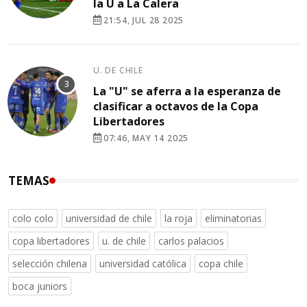
la U a La Calera
21:54, JUL 28 2025
U. DE CHILE
La "U" se aferra a la esperanza de
clasificar a octavos de la Copa
Libertadores
07:46, MAY 14 2025
TEMAS
colo colo
universidad de chile
la roja
eliminatorias
copa libertadores
u. de chile
carlos palacios
selección chilena
universidad católica
copa chile
boca juniors