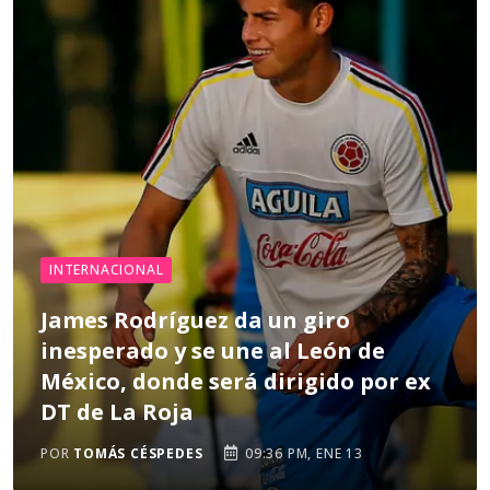
INTERNACIONAL
James Rodríguez da un giro
inesperado y se une al León de
México, donde será dirigido por ex
DT de La Roja
POR
TOMÁS CÉSPEDES
09:36 PM, ENE 13