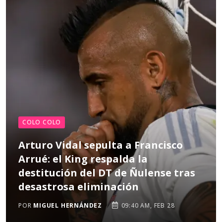
COLO COLO
Arturo Vidal sepulta a Francisco
Arrué: el King respalda la
destitución del DT de Ñulense tras
desastrosa eliminación
POR
MIGUEL HERNÁNDEZ
09:40 AM, FEB 28