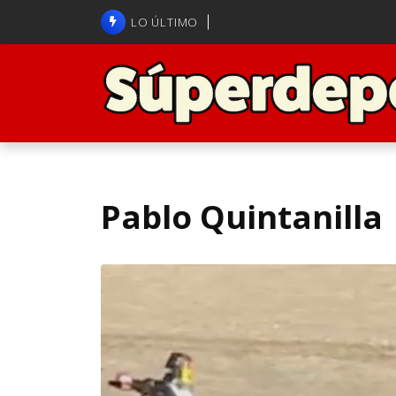
Brasil anuncia a Carlo Ancelot
LO ÚLTIMO
ANFP admite error arbitral en j
Pablo Quintanilla