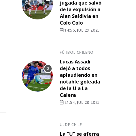
jugada que salvó
de la expulsión a
Alan Saldivia en
Colo Colo
14:56, JUL 29 2025
FÚTBOL CHILENO
Lucas Assadi
dejó a todos
aplaudiendo en
notable goleada
de la U a La
Calera
21:54, JUL 28 2025
U. DE CHILE
La "U" se aferra