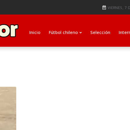
ti como su nuevo entrenador para
VIERNES, 7 
ugada que salvó de la expulsió
Inicio
Fútbol chileno
Selección
Inter