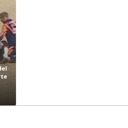
del
rte
3