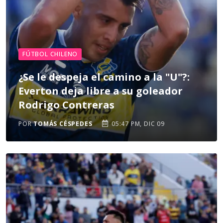
FÚTBOL CHILENO
¿Se le despeja el camino a la "U"?:
Everton deja libre a su goleador
Rodrigo Contreras
POR
TOMÁS CÉSPEDES
05:47 PM, DIC 09