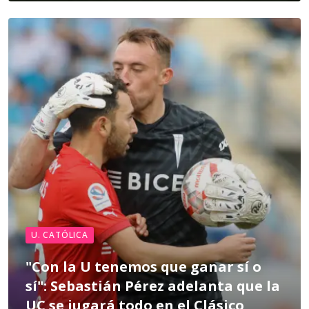
U. CATÓLICA
"Con la U tenemos que ganar sí o
sí": Sebastián Pérez adelanta que la
UC se jugará todo en el Clásico