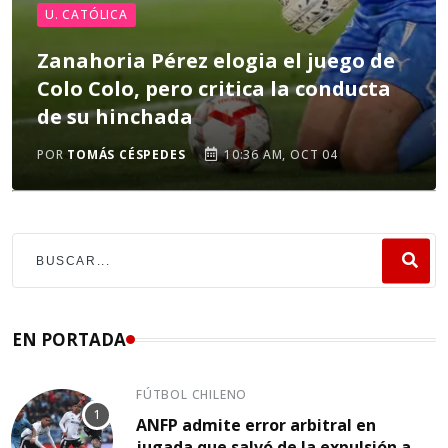
U. CATÓLICA
Zanahoria Pérez elogia el juego de
Colo Colo, pero critica la conducta
de su hinchada
POR
TOMÁS CÉSPEDES
10:36 AM, OCT 04
EN PORTADA
FÚTBOL CHILENO
ANFP admite error arbitral en
jugada que salvó de la expulsión a