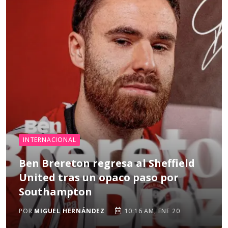
INTERNACIONAL
Ben Brereton regresa al Sheffield
United tras un opaco paso por
Southampton
POR
MIGUEL HERNÁNDEZ
10:16 AM, ENE 20