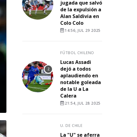
jugada que salvó
de la expulsión a
Alan Saldivia en
Colo Colo
14:56, JUL 29 2025
FÚTBOL CHILENO
Lucas Assadi
dejó a todos
aplaudiendo en
notable goleada
de la U a La
Calera
21:54, JUL 28 2025
U. DE CHILE
La "U" se aferra