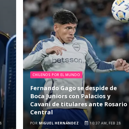
CHILENOS POR EL MUNDO
Fernando Gago se despide de
Boca Juniors con Palacios y
Cavani de titulares ante Rosario
Central
8
POR
MIGUEL HERNÁNDEZ
10:37 AM, FEB 28