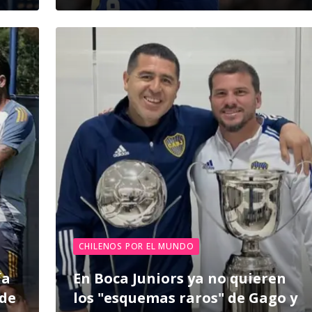
CHILENOS POR EL MUNDO
ía
En Boca Juniors ya no quieren
 de
los "esquemas raros" de Gago y