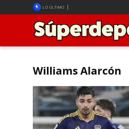
Brasil anuncia a Carlo Ancelot
LO ÚLTIMO
ANFP admite error arbitral en j
Williams Alarcón