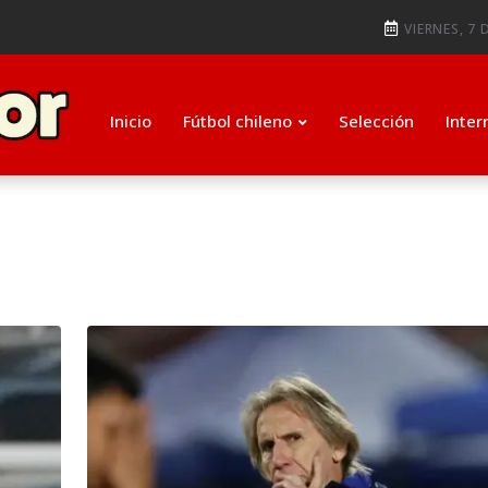
ti como su nuevo entrenador para
VIERNES, 7 
ugada que salvó de la expulsió
Inicio
Fútbol chileno
Selección
Inter