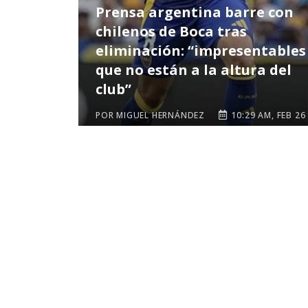
Prensa argentina barre con
chilenos de Boca tras
eliminación: “impresentables
que no están a la altura del
club”
POR MIGUEL HERNÁNDEZ
10:29 AM, FEB 26