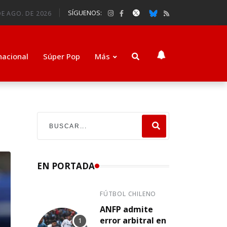
SÍGUENOS:
DE AGO. DE 2026
nacional
Súper Pop
Más
EN PORTADA
FÚTBOL CHILENO
ANFP admite
error arbitral en