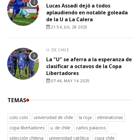
Lucas Assadi dejó a todos
aplaudiendo en notable goleada
de la U a La Calera
21:54, JUL 28 2025
U. DE CHILE
La "U" se aferra a la esperanza de
clasificar a octavos de la Copa
Libertadores
07:46, MAY 14 2025
TEMAS
colo colo
universidad de chile
la roja
eliminatorias
copa libertadores
u. de chile
carlos palacios
selección chilena
universidad católica
copa chile