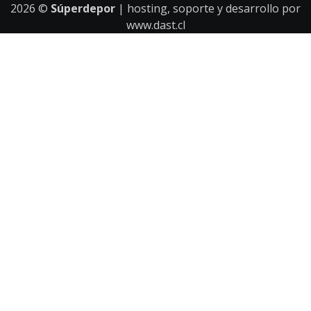
2026
©
Súperdepor
| hosting, soporte y desarrollo por
www.dast.cl