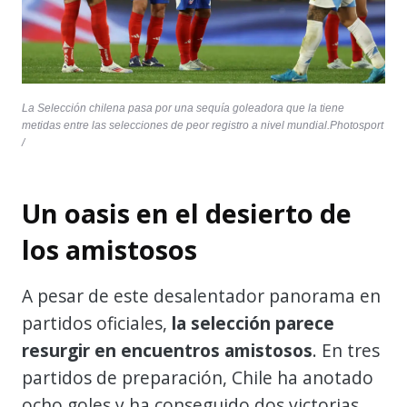
La Selección chilena pasa por una sequía goleadora que la tiene
metidas entre las selecciones de peor registro a nivel mundial.Photosport
/
Un oasis en el desierto de
los amistosos
A pesar de este desalentador panorama en
partidos oficiales,
la selección parece
resurgir en encuentros amistosos
. En tres
partidos de preparación, Chile ha anotado
ocho goles y ha conseguido dos victorias.