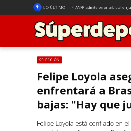
LO ÚLTIMO
ANFP admite error arbitral en j
Lucas Assadi dejó a todos apl
La U se aferra a la esperanza d
Brasil anuncia a Carlo Ancelot
SELECCIÓN
Felipe Loyola ase
enfrentará a Bras
bajas: "Hay que ju
Felipe Loyola está confiado en e