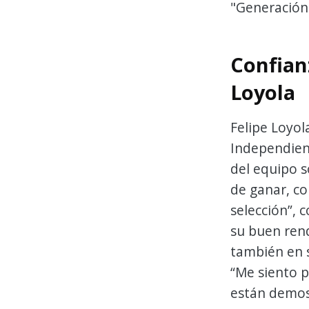
"Generación
Confian
Loyola
Felipe Loyol
Independient
del equipo s
de ganar, co
selección”, 
su buen rend
también en s
“Me siento 
están demos