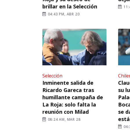
brillar en la Selección
11:
04:43 PM, ABR 20
Selección
Chile
Inminente salida de
Clau
Ricardo Gareca tras
su l
humillante campaña de
Pala
La Roja: solo falta la
Boca
reunión con Milad
se d
está
08:24 AM, MAR 28
06: