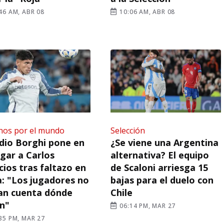
46 AM, ABR 08
10:06 AM, ABR 08
nos por el mundo
Selección
dio Borghi pone en
¿Se viene una Argentina
ugar a Carlos
alternativa? El equipo
cios tras faltazo en
de Scaloni arriesga 15
: "Los jugadores no
bajas para el duelo con
an cuenta dónde
Chile
n"
06:14 PM, MAR 27
35 PM, MAR 27