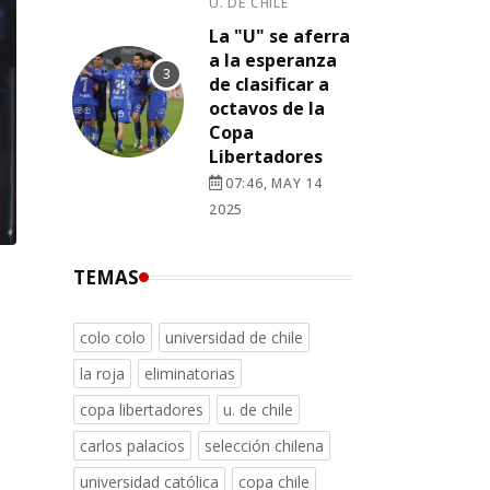
U. DE CHILE
La "U" se aferra
a la esperanza
de clasificar a
octavos de la
Copa
Libertadores
07:46, MAY 14
2025
TEMAS
colo colo
universidad de chile
la roja
eliminatorias
copa libertadores
u. de chile
carlos palacios
selección chilena
universidad católica
copa chile