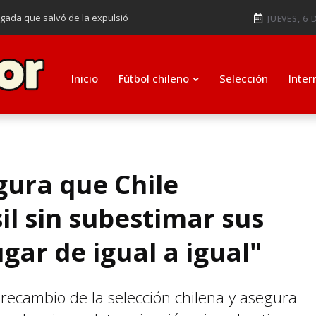
ugada que salvó de la expulsió
JUEVES, 6 
audiendo en notable goleada de la
e clasificar a octavos de
Inicio
Fútbol chileno
Selección
Inter
ti como su nuevo entrenador para
gura que Chile
il sin subestimar sus
gar de igual a igual"
l recambio de la selección chilena y asegura