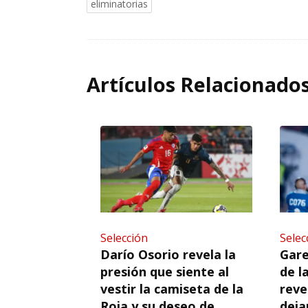
eliminatorias
Artículos Relacionado
Selección
Selec
Darío Osorio revela la
Gare
presión que siente al
de l
vestir la camiseta de la
reve
Roja y su deseo de
deja