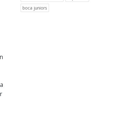
boca juniors
on
la
r