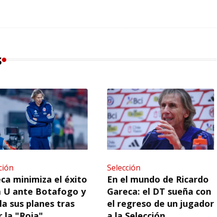
s
ción
Selección
ca minimiza el éxito
En el mundo de Ricardo
a U ante Botafogo y
Gareca: el DT sueña con
la sus planes tras
el regreso de un jugador
r la "Roja"
a la Selección