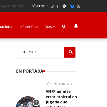
SÍGUENOS:
DE AGO. DE 2026
nacional
Súper Pop
Más
EN PORTADA
FÚTBOL CHILENO
ANFP admite
error arbitral en
jugada que