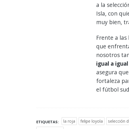
a la selecci
Isla, con qu
muy bien, tr
Frente a las 
que enfrent
nosotros ta
igual a igua
asegura que 
fortaleza pa
el fútbol su
la roja
felipe loyola
selección d
ETIQUETAS: