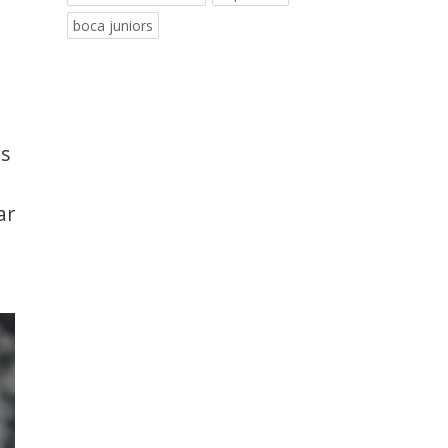
boca juniors
os
ar