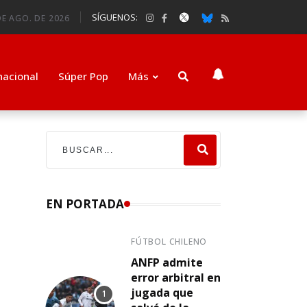
SÍGUENOS:
E AGO. DE 2026
nacional
Súper Pop
Más
EN PORTADA
FÚTBOL CHILENO
ANFP admite
error arbitral en
jugada que