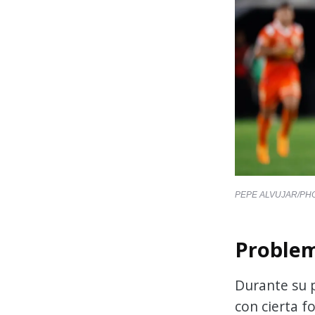
PEPE ALVUJAR/PH
Problem
Durante su 
con cierta f