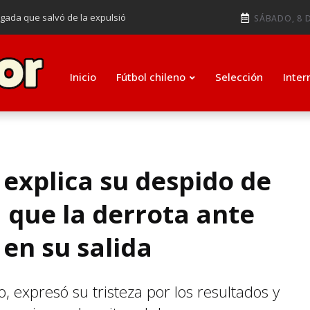
ugada que salvó de la expulsió
SÁBADO, 8 D
audiendo en notable goleada de la
e clasificar a octavos de
Inicio
Fútbol chileno
Selección
Inter
ti como su nuevo entrenador para
 explica su despido de
 que la derrota ante
 en su salida
o, expresó su tristeza por los resultados y