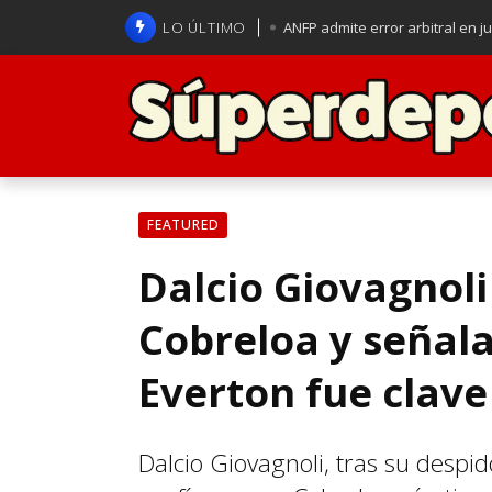
LO ÚLTIMO
ANFP admite error arbitral en j
Lucas Assadi dejó a todos apl
La U se aferra a la esperanza d
Brasil anuncia a Carlo Ancelot
FEATURED
Dalcio Giovagnoli
Cobreloa y señala
Everton fue clave
Dalcio Giovagnoli, tras su despid