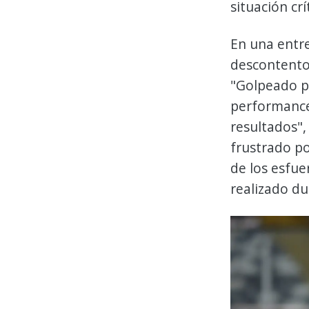
situación crí
En una entr
descontento 
"Golpeado po
performance
resultados"
frustrado po
de los esfue
realizado du