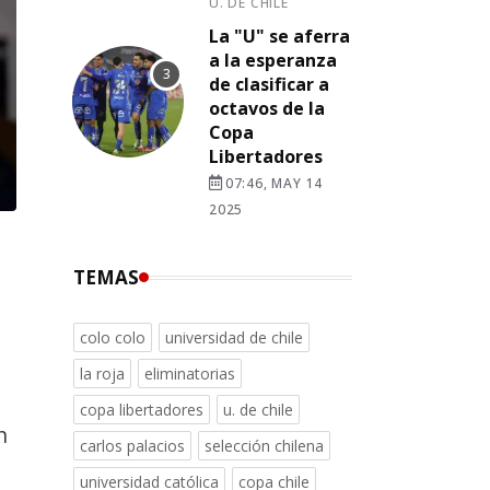
U. DE CHILE
La "U" se aferra
a la esperanza
de clasificar a
octavos de la
Copa
Libertadores
07:46, MAY 14
2025
TEMAS
colo colo
universidad de chile
la roja
eliminatorias
copa libertadores
u. de chile
n
carlos palacios
selección chilena
universidad católica
copa chile