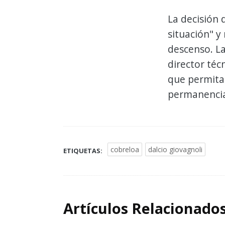
La decisión
situación" y 
descenso. L
director téc
que permita 
permanencia
cobreloa
dalcio giovagnoli
ETIQUETAS:
Artículos Relacionado