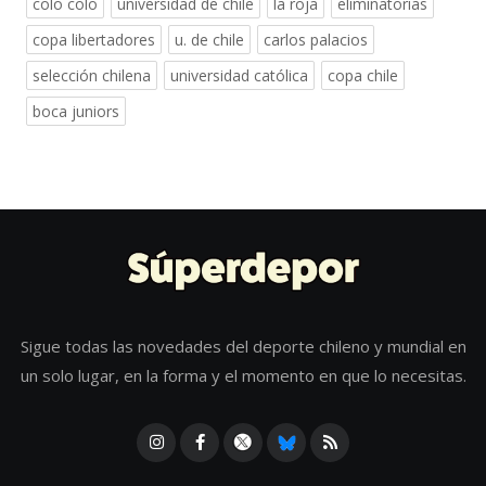
colo colo
universidad de chile
la roja
eliminatorias
copa libertadores
u. de chile
carlos palacios
selección chilena
universidad católica
copa chile
boca juniors
Sigue todas las novedades del deporte chileno y mundial en
un solo lugar, en la forma y el momento en que lo necesitas.