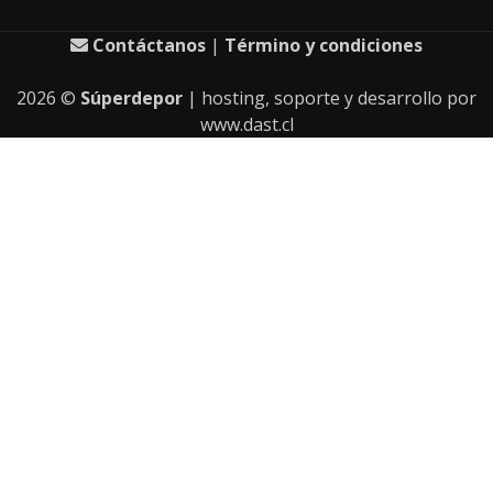
Contáctanos
|
Término y condiciones
2026
©
Súperdepor
| hosting, soporte y desarrollo por
www.dast.cl