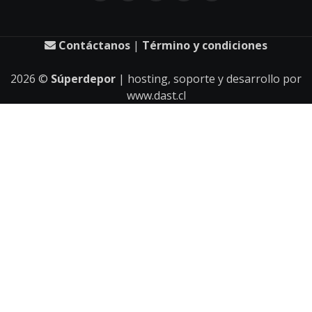
Contáctanos
|
Término y condiciones
2026
©
Súperdepor
| hosting, soporte y desarrollo por
www.dast.cl