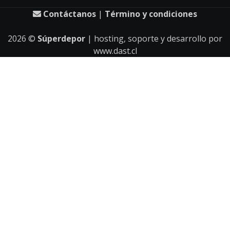
Contáctanos
|
Término y condiciones
2026
©
Súperdepor
| hosting, soporte y desarrollo por
www.dast.cl