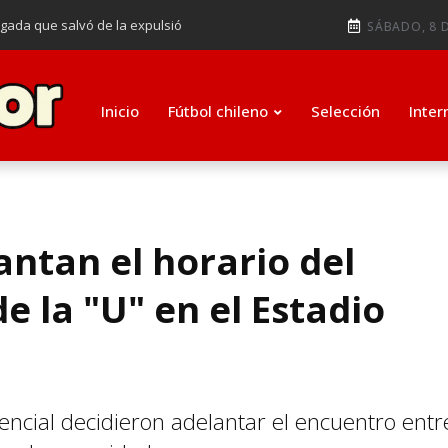
ugada que salvó de la expulsió
SÁBADO, 8 D
audiendo en notable goleada de la
e clasificar a octavos de
Inicio
Fútbol chileno
Selección
Inter
ti como su nuevo entrenador para
ntan el horario del
e la "U" en el Estadio
encial decidieron adelantar el encuentro entr