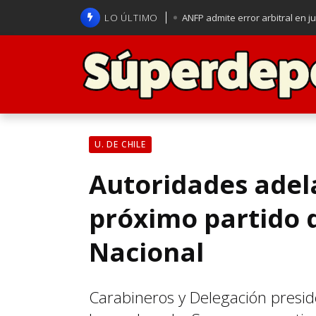
LO ÚLTIMO
ANFP admite error arbitral en j
Lucas Assadi dejó a todos apl
La U se aferra a la esperanza d
Brasil anuncia a Carlo Ancelot
U. DE CHILE
Autoridades adela
próximo partido d
Nacional
Carabineros y Delegación presid