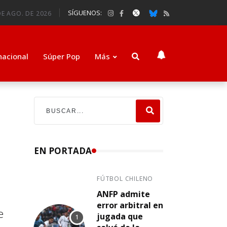
SÍGUENOS:
E AGO. DE 2026
nacional
Súper Pop
Más
EN PORTADA
FÚTBOL CHILENO
ANFP admite
error arbitral en
e
jugada que