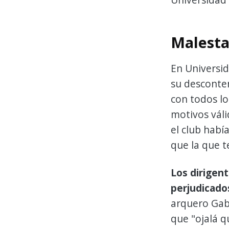
Malesta
En Universid
su desconte
con todos l
motivos váli
el club habí
que la que t
Los dirigen
perjudicado
arquero Gabr
que "ojalá 