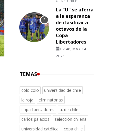
U. DE CHILE
La "U" se aferra
a la esperanza
de clasificar a
octavos de la
Copa
Libertadores
07:46, MAY 14
2025
TEMAS
colo colo
universidad de chile
la roja
eliminatorias
copa libertadores
u. de chile
carlos palacios
selección chilena
universidad católica
copa chile