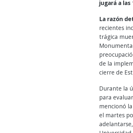
jugará a las
La razón de
recientes in
trágica muer
Monumental 
preocupación
de la implem
cierre de Es
Durante la ú
para evaluar
mencionó la 
el martes po
adelantarse,
Universidad 