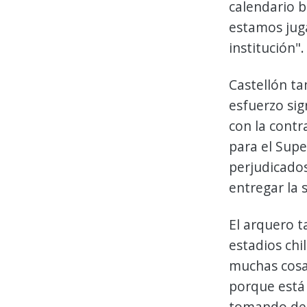
calendario b
estamos jug
institución".
Castellón ta
esfuerzo sig
con la contr
para el Sup
perjudicados
entregar la 
El arquero t
estadios chi
muchas cosas
porque está 
tomando deci