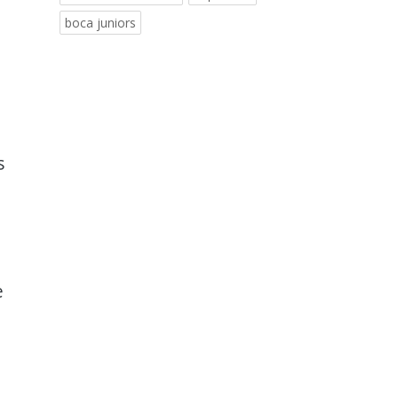
boca juniors
s
e