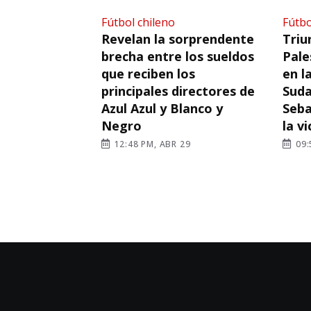
Fútbol chileno
Fútbo
Revelan la sorprendente
Triu
brecha entre los sueldos
Pale
que reciben los
en l
principales directores de
Suda
Azul Azul y Blanco y
Seba
Negro
la v
12:48 PM, ABR 29
09: