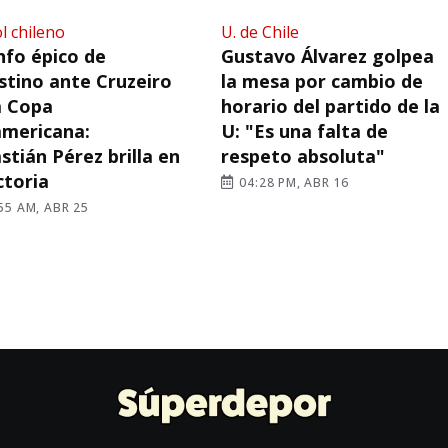
l chileno
U. de Chile
nfo épico de
Gustavo Álvarez golpea
stino ante Cruzeiro
la mesa por cambio de
a Copa
horario del partido de la
mericana:
U: "Es una falta de
stián Pérez brilla en
respeto absoluta"
ictoria
04:28 PM, ABR 16
55 AM, ABR 25