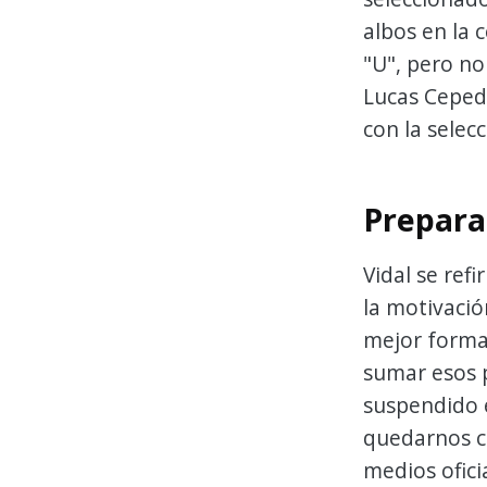
albos en la 
"U", pero no
Lucas Cepeda
con la selecc
Prepara
Vidal se ref
la motivació
mejor forma
sumar esos 
suspendido e
quedarnos co
medios oficia