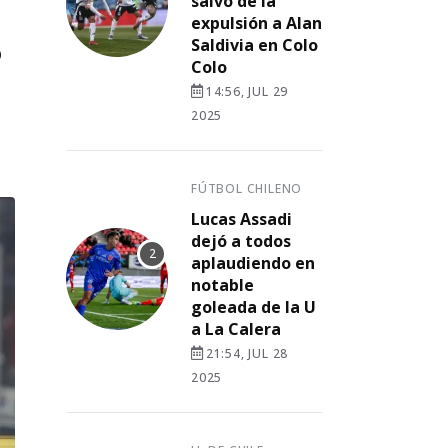
salvó de la
expulsión a Alan
Saldivia en Colo
o
Colo
14:56, JUL 29
2025
FÚTBOL CHILENO
Lucas Assadi
dejó a todos
aplaudiendo en
notable
goleada de la U
a La Calera
21:54, JUL 28
2025