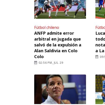
Fútbol chileno
Fútbo
ANFP admite error
Luca
arbitral en jugada que
todo
salvó de la expulsión a
nota
Alan Saldivia en Colo
a La
Colo
09:
02:56 PM, JUL 29