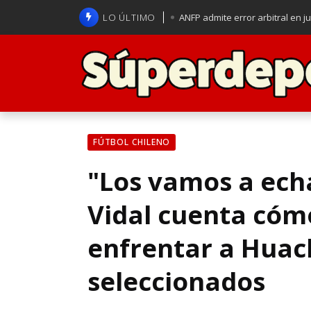
LO ÚLTIMO
ANFP admite error arbitral en j
Lucas Assadi dejó a todos apl
La U se aferra a la esperanza d
Brasil anuncia a Carlo Ancelot
FÚTBOL CHILENO
"Los vamos a ech
Vidal cuenta cóm
enfrentar a Huach
seleccionados