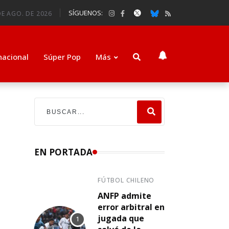
SÍGUENOS:
DE AGO. DE 2026
nacional
Súper Pop
Más
EN PORTADA
FÚTBOL CHILENO
ANFP admite
error arbitral en
jugada que