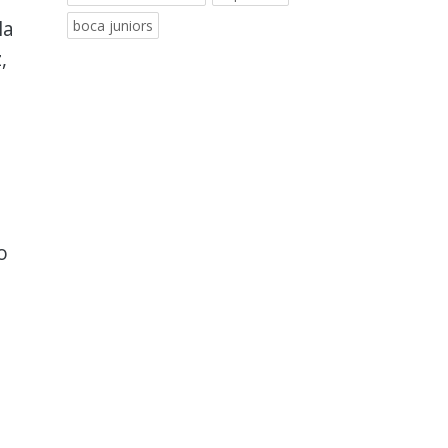
la
boca juniors
,
o