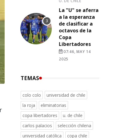
U. DE CHILE
La "U" se aferra
a la esperanza
de clasificar a
octavos de la
Copa
Libertadores
07:46, MAY 14
2025
TEMAS
colo colo
universidad de chile
la roja
eliminatorias
r
copa libertadores
u. de chile
carlos palacios
selección chilena
universidad católica
copa chile