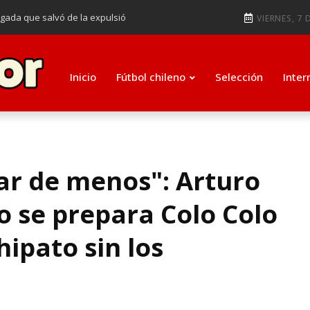
ugada que salvó de la expulsió
VIERNES, 7 
audiendo en notable goleada de la
e clasificar a octavos de
Inicio
Fútbol chileno
Selección
Inter
ti como su nuevo entrenador para
ar de menos": Arturo
o se prepara Colo Colo
ipato sin los