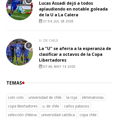
Lucas Assadi dejó a todos
aplaudiendo en notable goleada
de la U a La Calera
21:54, JUL 28 2025
U. DE CHILE
La "U" se aferra a la esperanza de
clasificar a octavos de la Copa
Libertadores
07:46, MAY 14 2025
TEMAS
colo colo
universidad de chile
la roja
eliminatorias
copa libertadores
u. de chile
carlos palacios
selección chilena
universidad católica
copa chile