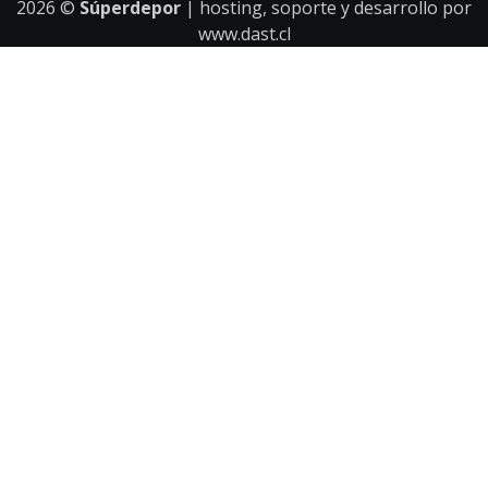
2026
©
Súperdepor
| hosting, soporte y desarrollo por
www.dast.cl