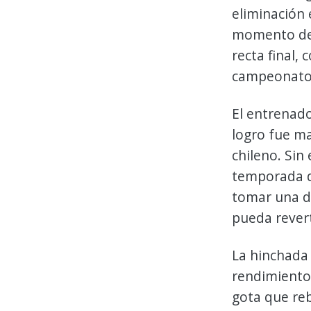
eliminación 
momento de 
recta final,
campeonato
El entrenado
logro fue ma
chileno. Sin
temporada de
tomar una d
pueda revert
La hinchada
rendimiento 
gota que reb