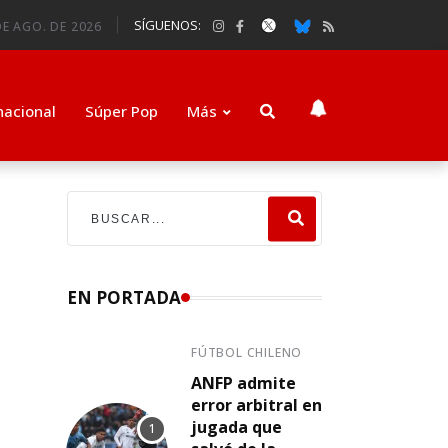
SÍGUENOS:
DE AGO. DE 2026
nacional
Súper Pop
Más
EN PORTADA
FÚTBOL CHILENO
ANFP admite
error arbitral en
jugada que