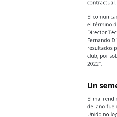
contractual.
El comunica
el término de
Director Téc
Fernando Día
resultados p
club, por so
2022".
Un seme
El mal rend
del año fue 
Unido no log