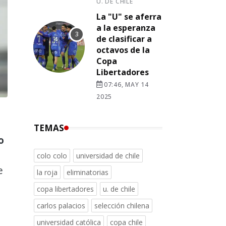
U. DE CHILE
La "U" se aferra
a la esperanza
de clasificar a
octavos de la
Copa
Libertadores
07:46, MAY 14
2025
TEMAS
o
colo colo
universidad de chile
e
la roja
eliminatorias
copa libertadores
u. de chile
carlos palacios
selección chilena
universidad católica
copa chile