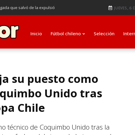
ugada que salvó de la expulsió
JUEVES, 6 
audiendo en notable goleada de la
e clasificar a octavos de
Inicio
Fútbol chileno
Selección
Inter
ti como su nuevo entrenador para
ja su puesto como
quimbo Unido tras
pa Chile
mo técnico de Coquimbo Unido tras la