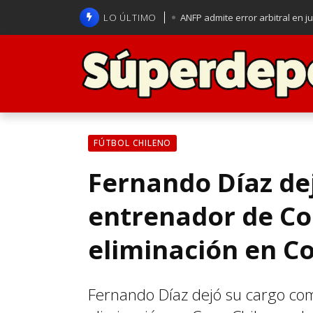
LO ÚLTIMO
ANFP admite error arbitral en j
Lucas Assadi dejó a todos apl
La U se aferra a la esperanza d
Brasil anuncia a Carlo Ancelot
FÚTBOL CHILENO
Fernando Díaz de
entrenador de Co
eliminación en Co
Fernando Díaz dejó su cargo co