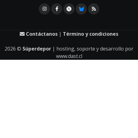
Contáctanos
|
Término y condiciones
2026
©
Súperdepor
| hosting, soporte y desarrollo por
www.dast.cl