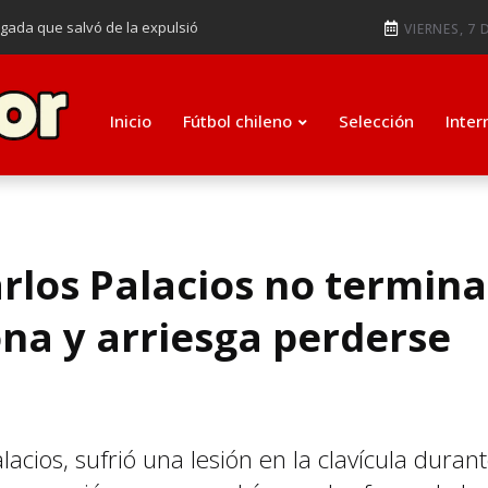
ugada que salvó de la expulsió
VIERNES, 7 
audiendo en notable goleada de la
e clasificar a octavos de
Inicio
Fútbol chileno
Selección
Inter
ti como su nuevo entrenador para
arlos Palacios no termina
ona y arriesga perderse
lacios, sufrió una lesión en la clavícula duran