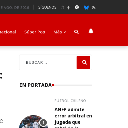
SÍGUENOS:
DE AGO. DE 2026
nacional
Súper Pop
Más
:
EN PORTADA
FÚTBOL CHILENO
ANFP admite
error arbitral en
te
jugada que