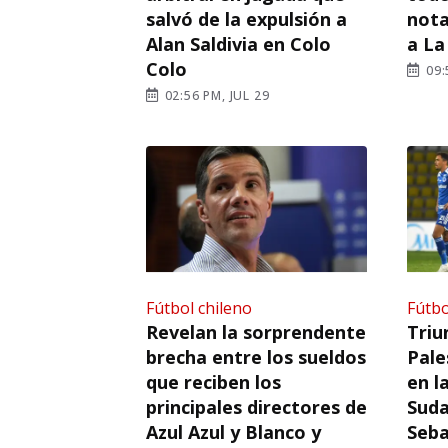
salvó de la expulsión a
nota
Alan Saldivia en Colo
a La
Colo
09:
02:56 PM, JUL 29
Fútbol chileno
Fútbo
Revelan la sorprendente
Triu
brecha entre los sueldos
Pale
que reciben los
en l
principales directores de
Suda
Azul Azul y Blanco y
Seba