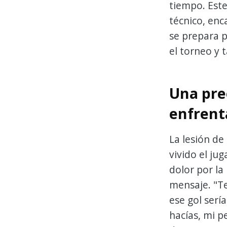
tiempo. Este
técnico, enc
se prepara p
el torneo y 
Una pre
enfren
La lesión d
vivido el jug
dolor por la
mensaje. "Te
ese gol serí
hacías, mi p