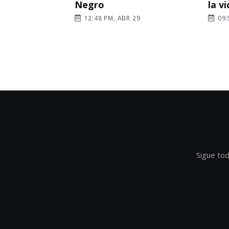
Negro
la v
12:48 PM, ABR 29
09:
Sigue tod