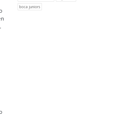
boca juniors
o
en
.
o