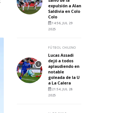
s
salvó de la
expulsión a Alan
Saldivia en Colo
Colo
14:56, JUL 29
2025
FÚTBOL CHILENO
Lucas Assadi
dejó a todos
aplaudiendo en
notable
goleada de la U
a La Calera
21:54, JUL 28
2025