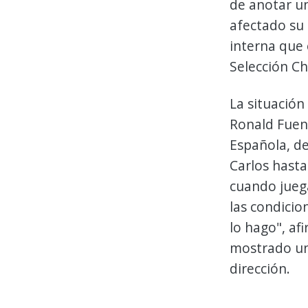
de anotar un
afectado su
interna que 
Selección Ch
La situación
Ronald Fuent
Española, de
Carlos hast
cuando jueg
las condicio
lo hago", af
mostrado un
dirección.