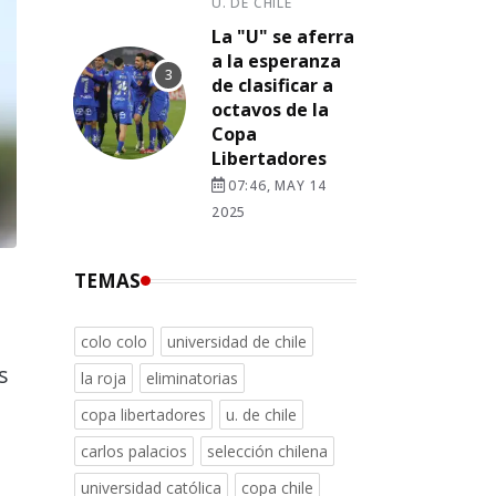
U. DE CHILE
La "U" se aferra
a la esperanza
de clasificar a
octavos de la
Copa
Libertadores
07:46, MAY 14
2025
TEMAS
n
colo colo
universidad de chile
s
la roja
eliminatorias
copa libertadores
u. de chile
carlos palacios
selección chilena
universidad católica
copa chile