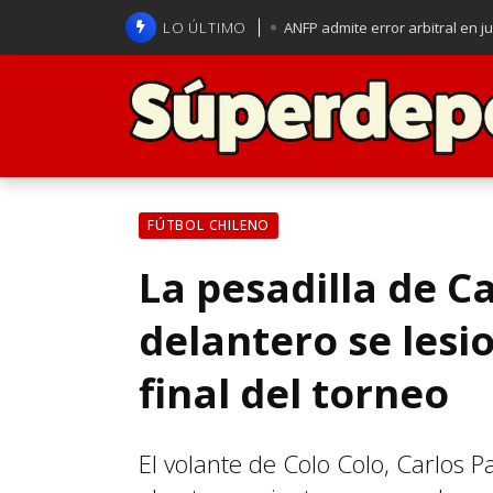
LO ÚLTIMO
ANFP admite error arbitral en j
Lucas Assadi dejó a todos apl
La U se aferra a la esperanza d
Brasil anuncia a Carlo Ancelot
FÚTBOL CHILENO
La pesadilla de C
delantero se lesi
final del torneo
El volante de Colo Colo, Carlos Pa