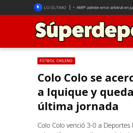
LO ÚLTIMO
ANFP admite error arbitral en j
Lucas Assadi dejó a todos apl
La U se aferra a la esperanza d
Brasil anuncia a Carlo Ancelot
FÚTBOL CHILENO
Colo Colo se acerc
a Iquique y queda 
última jornada
Colo Colo venció 3-0 a Deportes I