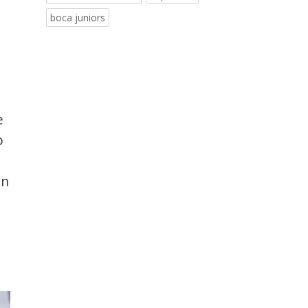
boca juniors
e
o
en