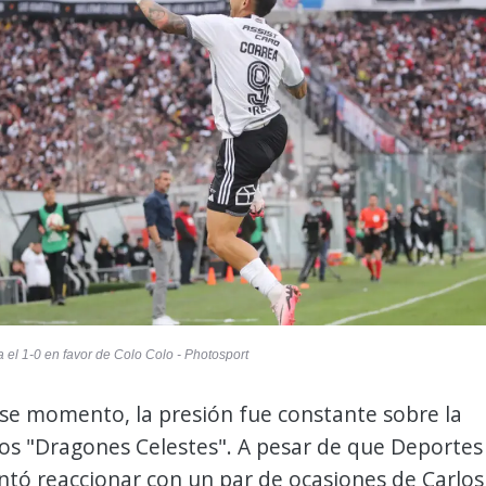
a el 1-0 en favor de Colo Colo - Photosport
ese momento, la presión fue constante sobre la
os "Dragones Celestes". A pesar de que Deportes
ntó reaccionar con un par de ocasiones de Carlos