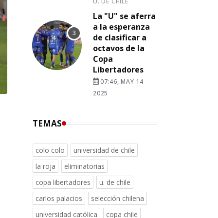
U. DE CHILE
La "U" se aferra
a la esperanza
de clasificar a
octavos de la
Copa
Libertadores
07:46, MAY 14
2025
TEMAS
colo colo
universidad de chile
la roja
eliminatorias
copa libertadores
u. de chile
carlos palacios
selección chilena
universidad católica
copa chile