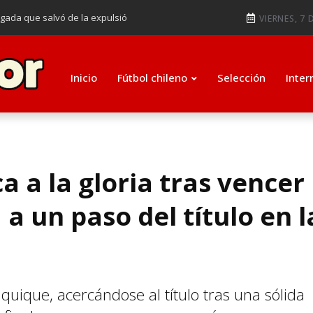
ugada que salvó de la expulsió
VIERNES, 7 
audiendo en notable goleada de la
e clasificar a octavos de
Inicio
Fútbol chileno
Selección
Inter
ti como su nuevo entrenador para
a a la gloria tras vencer
a un paso del título en l
quique, acercándose al título tras una sólida