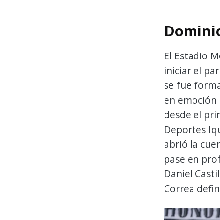
Dominio
El Estadio 
iniciar el pa
se fue form
en emoción 
desde el pri
Deportes Iqu
abrió la cue
pase en prof
Daniel Casti
Correa defin