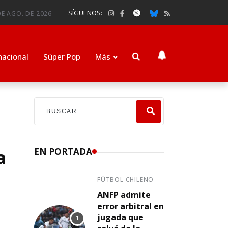
SÍGUENOS:
DE AGO. DE 2026
nacional
Súper Pop
Más
a
EN PORTADA
FÚTBOL CHILENO
ANFP admite
error arbitral en
jugada que