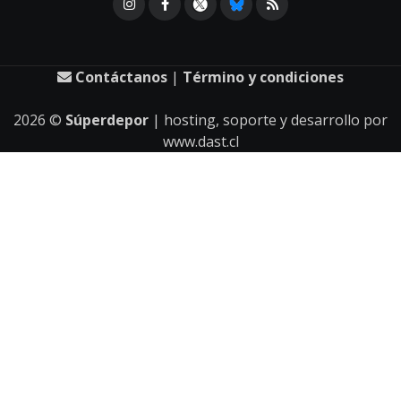
Contáctanos
|
Término y condiciones
2026
©
Súperdepor
| hosting, soporte y desarrollo por
www.dast.cl