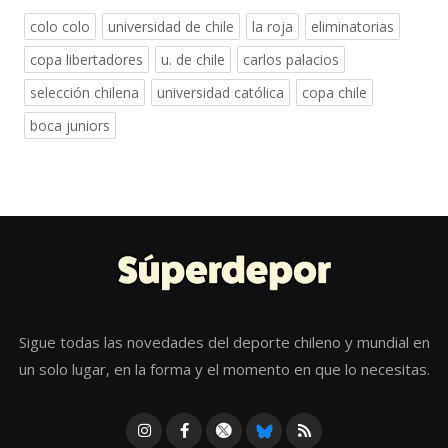
colo colo
universidad de chile
la roja
eliminatorias
copa libertadores
u. de chile
carlos palacios
selección chilena
universidad católica
copa chile
boca juniors
Sigue todas las novedades del deporte chileno y mundial en
un solo lugar, en la forma y el momento en que lo necesitas.