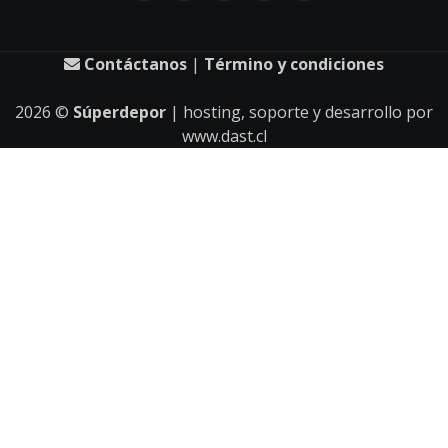
Contáctanos
|
Término y condiciones
2026
©
Súperdepor
| hosting, soporte y desarrollo por
www.dast.cl