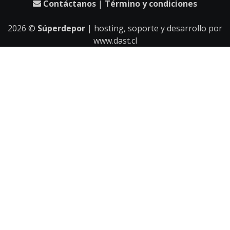
Contáctanos
|
Término y condiciones
2026
©
Súperdepor
| hosting, soporte y desarrollo por
www.dast.cl