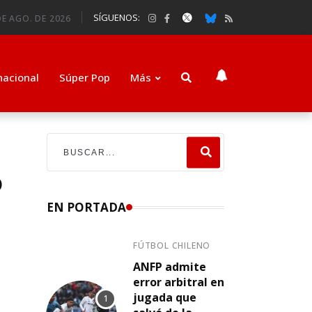
SÍGUENOS:
E AGO. DE 2026
nacional
Súper Pop
Más
o
EN PORTADA
FÚTBOL CHILENO
ANFP admite
error arbitral en
jugada que