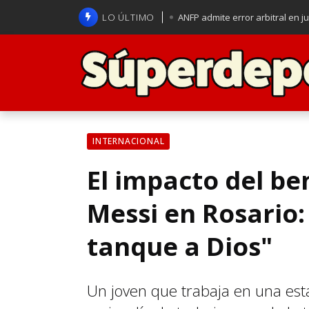
LO ÚLTIMO
ANFP admite error arbitral en j
Lucas Assadi dejó a todos apl
La U se aferra a la esperanza d
Brasil anuncia a Carlo Ancelot
INTERNACIONAL
El impacto del be
Messi en Rosario:
tanque a Dios"
Un joven que trabaja en una esta