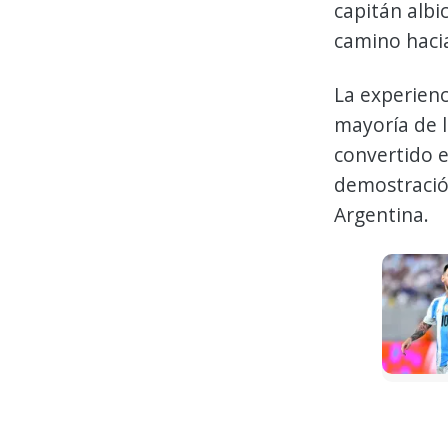
capitán albi
camino hacia
La experienc
mayoría de l
convertido e
demostración
Argentina.