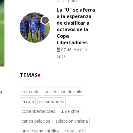
U. DE CHILE
La "U" se aferra
a la esperanza
de clasificar a
octavos de la
Copa
Libertadores
07:46, MAY 14
2025
TEMAS
r
colo colo
universidad de chile
la roja
eliminatorias
copa libertadores
u. de chile
carlos palacios
selección chilena
universidad católica
copa chile