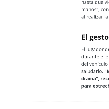
hasta que vi
manos", con
al realizar l
El gest
El jugador d
durante el e
del vehículo 
saludarlo.
"M
drama", reco
para estrec