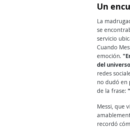
Un encu
La madrugada
se encontrab
servicio ubi
Cuando Messi
emoción.
"E
del universo
redes sociale
no dudó en 
de la frase:
Messi, que v
amablemente
recordó cómo