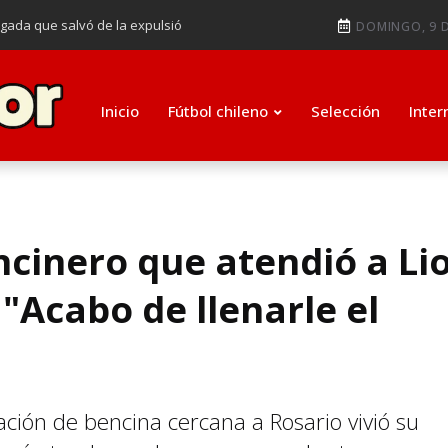
ugada que salvó de la expulsió
DOMINGO, 9 D
audiendo en notable goleada de la
e clasificar a octavos de
Inicio
Fútbol chileno
Selección
Inter
ti como su nuevo entrenador para
ncinero que atendió a Li
 "Acabo de llenarle el
ción de bencina cercana a Rosario vivió su