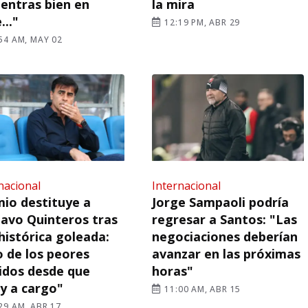
entras bien en
la mira
..."
12:19 PM, ABR 29
54 AM, MAY 02
nacional
Internacional
io destituye a
Jorge Sampaoli podría
avo Quinteros tras
regresar a Santos: "Las
histórica goleada:
negociaciones deberían
 de los peores
avanzar en las próximas
idos desde que
horas"
y a cargo"
11:00 AM, ABR 15
29 AM, ABR 17