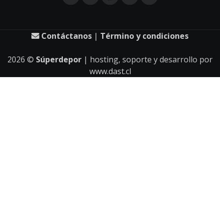
Contáctanos
|
Término y condiciones
2026
©
Súperdepor
| hosting, soporte y desarrollo por
www.dast.cl