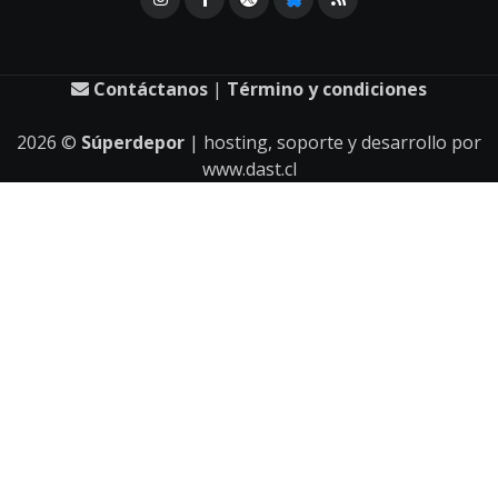
Contáctanos
|
Término y condiciones
2026
©
Súperdepor
| hosting, soporte y desarrollo por
www.dast.cl