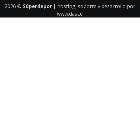
2026
©
Súperdepor
| hosting, soporte y desarrollo por
www.dast.cl