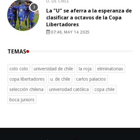
U. DE CHILE
La "U" se aferra a la esperanza de
clasificar a octavos de la Copa
Libertadores
07:46, MAY 14 2025
TEMAS
colo colo
universidad de chile
la roja
eliminatorias
copa libertadores
u. de chile
carlos palacios
selección chilena
universidad católica
copa chile
boca juniors