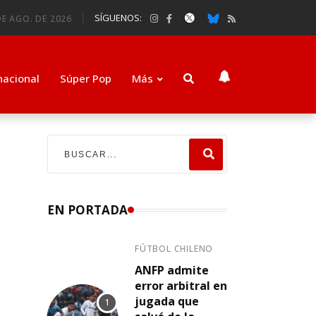
SÍGUENOS:
DE AGO. DE 2026
nacional
Súper Pop
Más
EN PORTADA
FÚTBOL CHILENO
ANFP admite
error arbitral en
jugada que