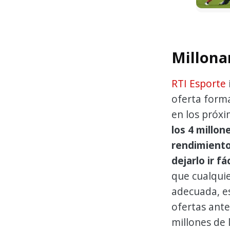
Millona
RTI Esporte
oferta forma
en los próxi
los 4 millon
rendimiento
dejarlo ir f
que cualqui
adecuada, e
ofertas ante
millones de 