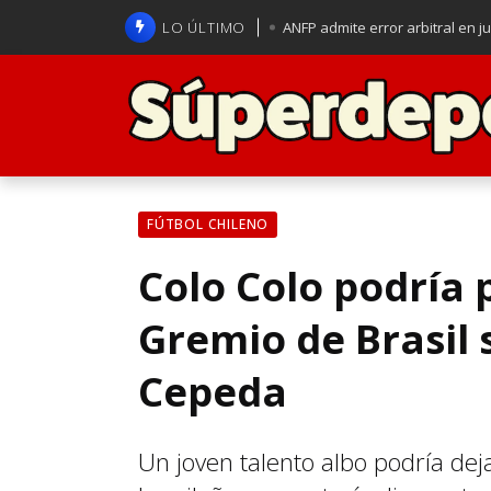
LO ÚLTIMO
ANFP admite error arbitral en j
Lucas Assadi dejó a todos apl
La U se aferra a la esperanza d
Brasil anuncia a Carlo Ancelot
FÚTBOL CHILENO
Colo Colo podría
Gremio de Brasil 
Cepeda
Un joven talento albo podría dej