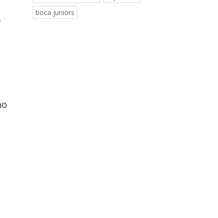
boca juniors
o
no