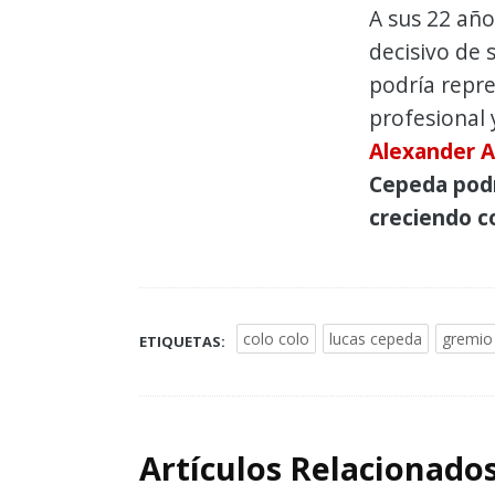
A sus 22 añ
decisivo de 
podría repr
profesional y
Alexander 
Cepeda podr
creciendo c
colo colo
lucas cepeda
gremio 
ETIQUETAS:
Artículos Relacionado