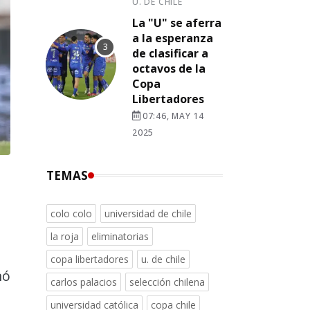
U. DE CHILE
La "U" se aferra
a la esperanza
de clasificar a
octavos de la
Copa
Libertadores
07:46, MAY 14
2025
TEMAS
colo colo
universidad de chile
la roja
eliminatorias
copa libertadores
u. de chile
nó
carlos palacios
selección chilena
universidad católica
copa chile