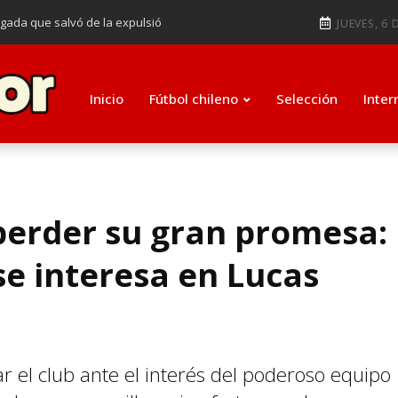
ugada que salvó de la expulsió
JUEVES, 6 
audiendo en notable goleada de la
e clasificar a octavos de
Inicio
Fútbol chileno
Selección
Inter
ti como su nuevo entrenador para
 perder su gran promesa:
se interesa en Lucas
ar el club ante el interés del poderoso equipo