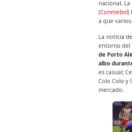
nacional. L
(
Conmebol
)
a que varios
La noticia d
entorno del 
de Porto Al
albo durant
es casual; 
Colo Colo y 
mercado.