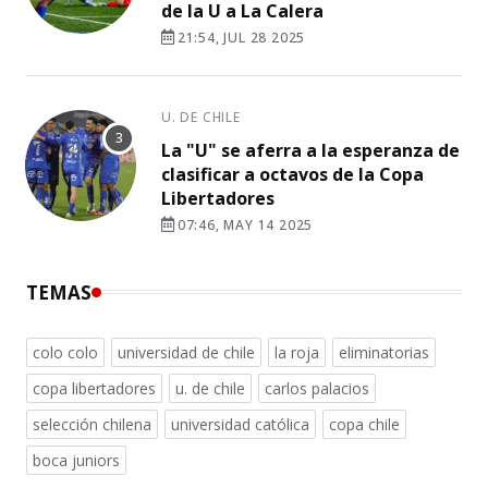
de la U a La Calera
21:54, JUL 28 2025
U. DE CHILE
La "U" se aferra a la esperanza de
clasificar a octavos de la Copa
Libertadores
07:46, MAY 14 2025
TEMAS
colo colo
universidad de chile
la roja
eliminatorias
copa libertadores
u. de chile
carlos palacios
selección chilena
universidad católica
copa chile
boca juniors