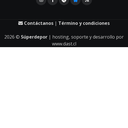
Contáctanos
|
Término y condiciones
2026
©
Súperdepor
| hosting, soporte y desarrollo por
www.dast.cl