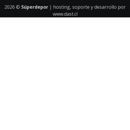
2026
©
Súperdepor
| hosting, soporte y desarrollo por
www.dast.cl