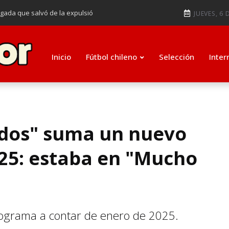
ugada que salvó de la expulsió
JUEVES, 6 
audiendo en notable goleada de la
e clasificar a octavos de
Inicio
Fútbol chileno
Selección
Inter
ti como su nuevo entrenador para
odos" suma un nuevo
025: estaba en "Mucho
programa a contar de enero de 2025.