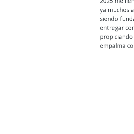
2025 me llen
ya muchos añ
siendo fund
entregar co
propiciando 
empalma co