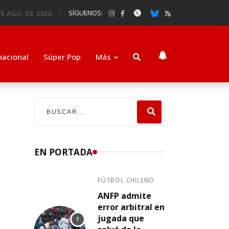
SÍGUENOS:
DE AGO. DE 2026
nacional
Súper Pop
Más
EN PORTADA
FÚTBOL CHILENO
ANFP admite
error arbitral en
jugada que