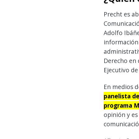
Precht es ab
Comunicación
Adolfo Ibáñe
información 
administrati
Derecho en 
Ejecutivo de
En medios d
panelista d
programa Me
opinión y es
comunicació