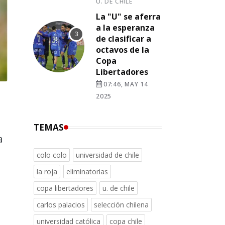
U. DE CHILE
La "U" se aferra
a la esperanza
de clasificar a
octavos de la
Copa
Libertadores
07:46, MAY 14
2025
TEMAS
a
colo colo
universidad de chile
la roja
eliminatorias
copa libertadores
u. de chile
carlos palacios
selección chilena
universidad católica
copa chile