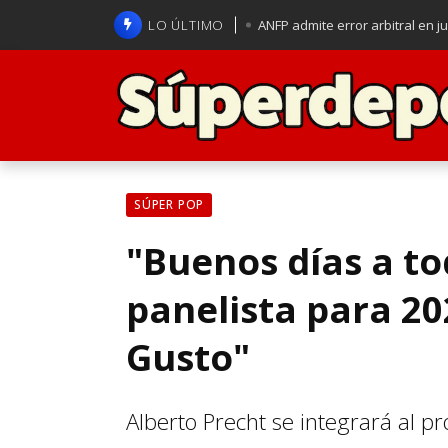
LO ÚLTIMO
ANFP admite error arbitral en j
Lucas Assadi dejó a todos apl
La U se aferra a la esperanza d
Brasil anuncia a Carlo Ancelot
SÚPER POP
"Buenos días a t
panelista para 2
Gusto"
Alberto Precht se integrará al 