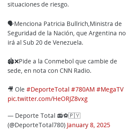
situaciones de riesgo.
🗣Menciona Patricia Bullrich,Ministra de
Seguridad de la Nación, que Argentina no
irá al Sub 20 de Venezuela.
🏟❌️Pide a la Conmebol que cambie de
sede, en nota con CNN Radio.
🎥 Ole
#DeporteTotal
#780AM
#MegaTV
pic.twitter.com/HeORJZ8vxg
— Deporte Total 📻⚽️🇵🇾
(@DeporteTotal780)
January 8, 2025