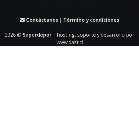
Contáctanos
|
Término y condiciones
2026
©
Súperdepor
| hosting, soporte y desarrollo por
www.dast.cl