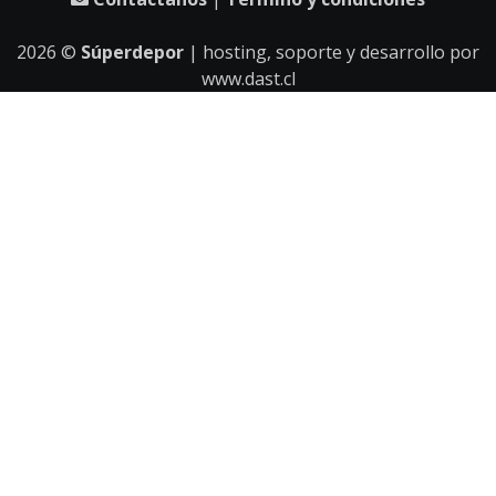
2026
©
Súperdepor
| hosting, soporte y desarrollo por
www.dast.cl