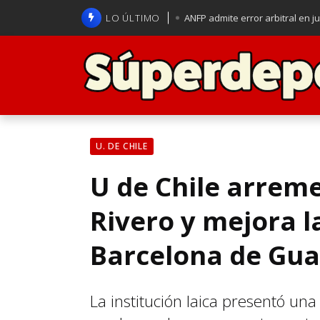
LO ÚLTIMO
ANFP admite error arbitral en j
Lucas Assadi dejó a todos apl
La U se aferra a la esperanza d
Brasil anuncia a Carlo Ancelot
U. DE CHILE
U de Chile arreme
Rivero y mejora l
Barcelona de Gua
La institución laica presentó un