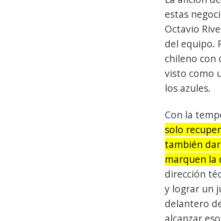
estas negoci
Octavio Riv
del equipo. 
chileno con
visto como u
los azules.
Con la temp
solo recuper
también dar 
marquen la d
dirección té
y lograr un 
delantero de
alcanzar eso