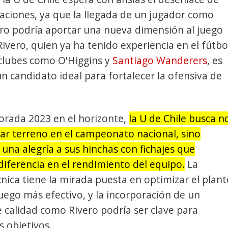
aciones, ya que la llegada de un jugador como
ero podría aportar una nueva dimensión al juego
Rivero, quien ya ha tenido experiencia en el fútbo
 clubes como O'Higgins y
Santiago Wanderers
, es
n candidato ideal para fortalecer la ofensiva de
orada 2023 en el horizonte,
la U de Chile busca n
ar terreno en el campeonato nacional, sino
una alegría a sus hinchas con fichajes que
iferencia en el rendimiento del equipo.
La
cnica tiene la mirada puesta en optimizar el plant
juego más efectivo, y la incorporación de un
 calidad como Rivero podría ser clave para
s objetivos.