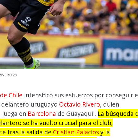
RIVERO29
de Chile
intensificó sus esfuerzos por conseguir e
l delantero uruguayo
Octavio Rivero
, quien
 juega en
Barcelona
de Guayaquil.
La búsqueda 
lantero se ha vuelto crucial para el club,
e tras la salida de
Cristian Palacios
y la