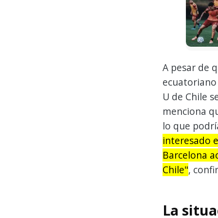
A pesar de q
ecuatoriano 
U de Chile s
menciona que
lo que podría
interesado 
Barcelona ac
Chile"
, conf
La situa