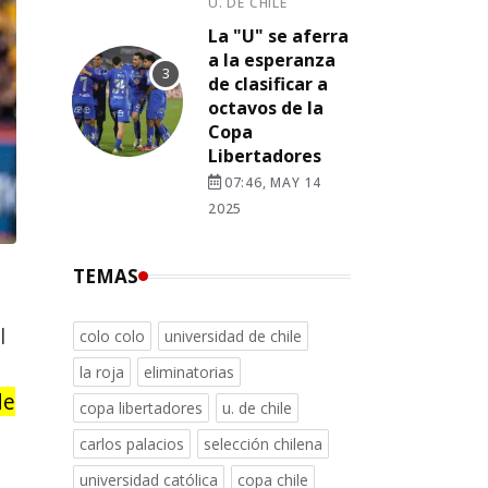
U. DE CHILE
La "U" se aferra
a la esperanza
de clasificar a
octavos de la
Copa
Libertadores
07:46, MAY 14
2025
TEMAS
l
colo colo
universidad de chile
la roja
eliminatorias
de
copa libertadores
u. de chile
carlos palacios
selección chilena
universidad católica
copa chile