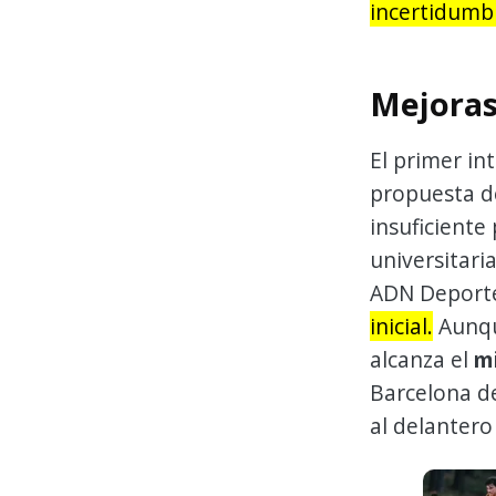
incertidumb
Mejoras
El primer in
propuesta 
insuficiente
universitari
ADN Deport
inicial.
Aunqu
alcanza el
mi
Barcelona de
al delantero