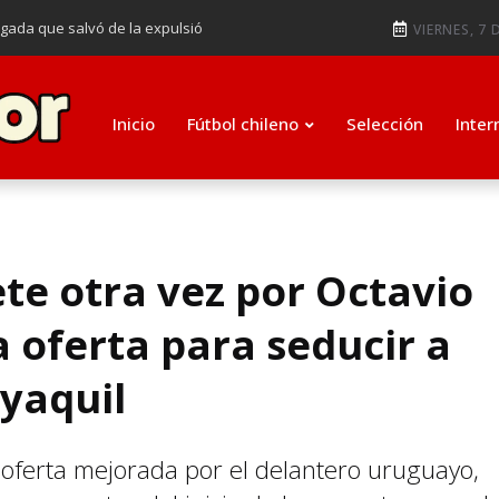
ugada que salvó de la expulsió
VIERNES, 7 
audiendo en notable goleada de la
e clasificar a octavos de
Inicio
Fútbol chileno
Selección
Inter
ti como su nuevo entrenador para
te otra vez por Octavio
a oferta para seducir a
yaquil
a oferta mejorada por el delantero uruguayo,