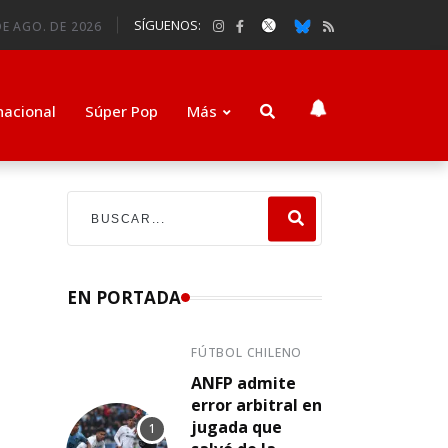
SÍGUENOS:
DE AGO. DE 2026
nacional
Súper Pop
Más
EN PORTADA
FÚTBOL CHILENO
ANFP admite
error arbitral en
jugada que