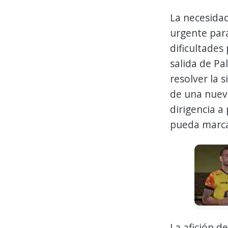
La necesidad
urgente para
dificultades
salida de Pa
resolver la 
de una nueva
dirigencia a
pueda marcar
La afición d