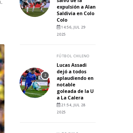
.
salvó de la
expulsión a Alan
Saldivia en Colo
Colo
14:56, JUL 29
2025
FÚTBOL CHILENO
Lucas Assadi
dejó a todos
aplaudiendo en
notable
goleada de la U
a La Calera
21:54, JUL 28
2025