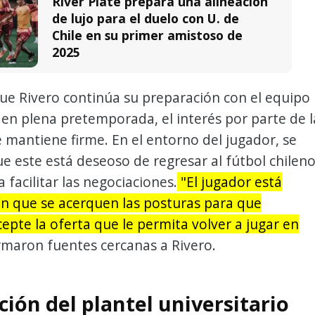
River Plate prepara una alineación
de lujo para el duelo con U. de
Chile en su primer amistoso de
2025
ue Rivero continúa su preparación con el equipo
en plena pretemporada, el interés por parte de l
e mantiene firme. En el entorno del jugador, se
 este está deseoso de regresar al fútbol chileno
 facilitar las negociaciones.
"El jugador está
en que se acerquen las posturas para que
epte la oferta que le permita volver a jugar en
irmaron fuentes cercanas a Rivero.
ción del plantel universitario