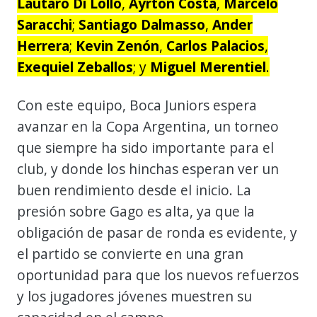
Lautaro Di Lollo
,
Ayrton Costa
,
Marcelo
Saracchi
;
Santiago Dalmasso
,
Ander
Herrera
;
Kevin Zenón
,
Carlos Palacios
,
Exequiel Zeballos
; y
Miguel Merentiel
.
Con este equipo, Boca Juniors espera
avanzar en la Copa Argentina, un torneo
que siempre ha sido importante para el
club, y donde los hinchas esperan ver un
buen rendimiento desde el inicio. La
presión sobre Gago es alta, ya que la
obligación de pasar de ronda es evidente, y
el partido se convierte en una gran
oportunidad para que los nuevos refuerzos
y los jugadores jóvenes muestren su