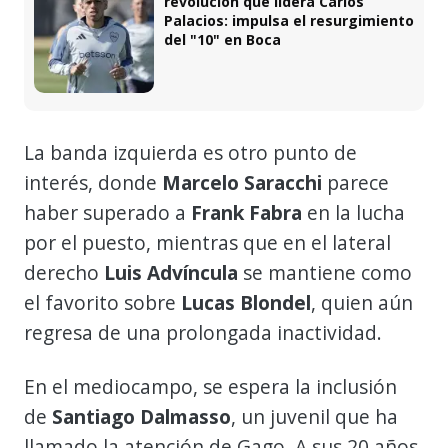
revolución que lidera Carlos
Palacios: impulsa el resurgimiento
del "10" en Boca
La banda izquierda es otro punto de
interés, donde
Marcelo Saracchi
parece
haber superado a
Frank Fabra
en la lucha
por el puesto, mientras que en el lateral
derecho
Luis Advíncula
se mantiene como
el favorito sobre
Lucas Blondel
, quien aún
regresa de una prolongada inactividad.
En el mediocampo, se espera la inclusión
de
Santiago Dalmasso
, un juvenil que ha
llamado la atención de Gago. A sus 20 años,