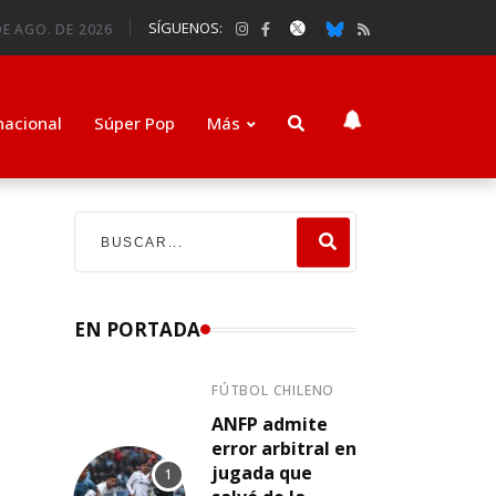
SÍGUENOS:
E AGO. DE 2026
nacional
Súper Pop
Más
EN PORTADA
FÚTBOL CHILENO
ANFP admite
error arbitral en
jugada que