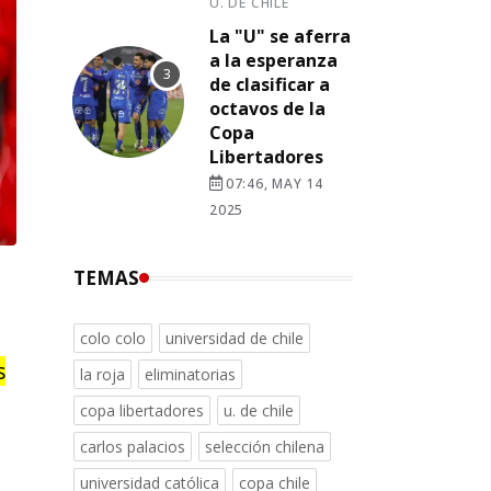
U. DE CHILE
La "U" se aferra
a la esperanza
de clasificar a
octavos de la
Copa
Libertadores
07:46, MAY 14
2025
TEMAS
colo colo
universidad de chile
s
la roja
eliminatorias
copa libertadores
u. de chile
carlos palacios
selección chilena
universidad católica
copa chile