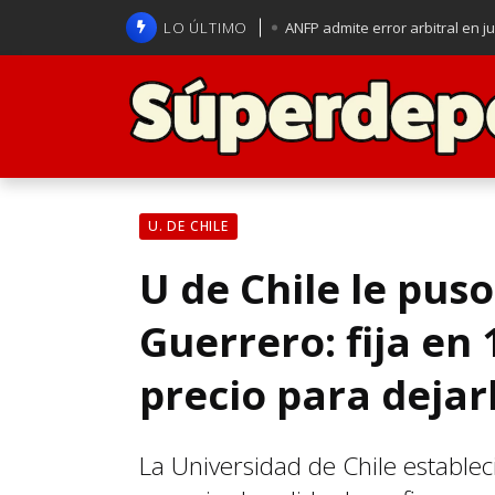
LO ÚLTIMO
ANFP admite error arbitral en j
Lucas Assadi dejó a todos apl
La U se aferra a la esperanza d
Brasil anuncia a Carlo Ancelot
U. DE CHILE
U de Chile le pus
Guerrero: fija en 
precio para dejarl
La Universidad de Chile establec