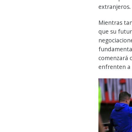
extranjeros.
Mientras tan
que su futur
negociacione
fundamental
comenzará o
enfrenten a 