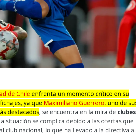
ad de Chile
enfrenta un momento crítico en su
fichajes, ya que
Maximiliano Guerrero
, uno de su
ás destacados
, se encuentra en la mira de
clubes
 La situación se complica debido a las ofertas que
l club nacional, lo que ha llevado a la directiva a