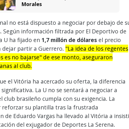
Morales
onal no está dispuesto a negociar por debajo de s
. Según información filtrada por El Deportivo de
la U ha fijado en
1,7 millón de dólares
el precio
dejar partir a Guerrero.
"La idea de los regentes
os es no bajarse" de ese monto, aseguraron
anas al club.
ue el Vitória ha acercado su oferta, la diferencia
 significativa. La U no se sentará a negociar a
 club brasileño cumpla con su exigencia. La
reforzar su plantilla tras la frustrada
n de Eduardo Vargas ha llevado al Vitória a insist
tación del exjugador de Deportes La Serena.