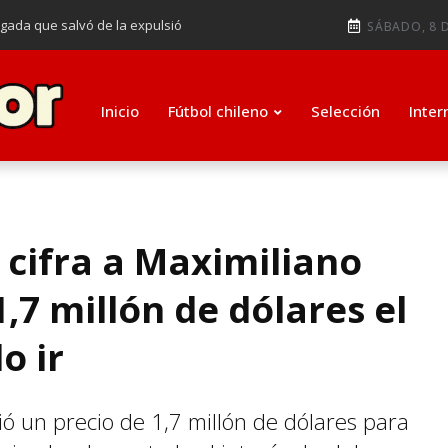
ugada que salvó de la expulsió
SÁBADO, 8 D
audiendo en notable goleada de la
e clasificar a octavos de
Inicio
Fútbol chileno
Selección
Inter
ti como su nuevo entrenador para
o cifra a Maximiliano
1,7 millón de dólares el
o ir
ió un precio de 1,7 millón de dólares para