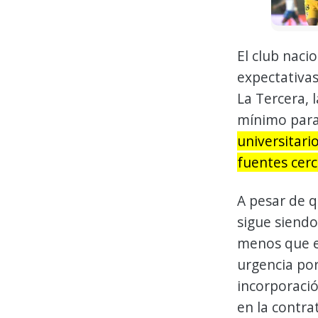
El club naci
expectativas
La Tercera, 
mínimo para 
universitari
fuentes cerc
A pesar de q
sigue siendo
menos que el
urgencia por 
incorporació
en la contra