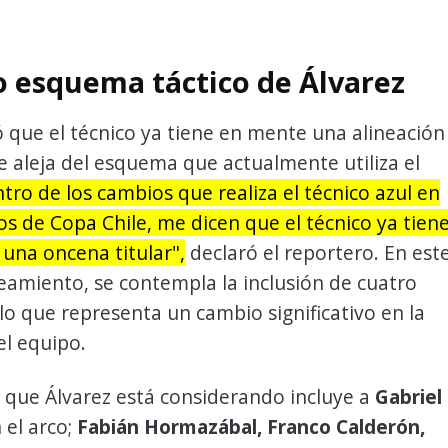
o esquema táctico de Álvarez
 que el técnico ya tiene en mente una alineación
se aleja del esquema que actualmente utiliza el
tro de los cambios que realiza el técnico azul en
os de Copa Chile, me dicen que el técnico ya tien
 una oncena titular",
declaró el reportero. En est
amiento, se contempla la inclusión de cuatro
lo que representa un cambio significativo en la
el equipo.
l que Álvarez está considerando incluye a
Gabriel
 el arco;
Fabián Hormazábal, Franco Calderón,