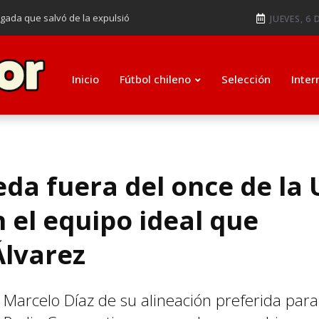
ugada que salvó de la expulsió
JUEVES, 6 
audiendo en notable goleada de la
e clasificar a octavos de
Inicio
Fútbol chileno
Selección
Inter
ti como su nuevo entrenador para
da fuera del once de la 
n el equipo ideal que
Álvarez
 Marcelo Díaz de su alineación preferida para