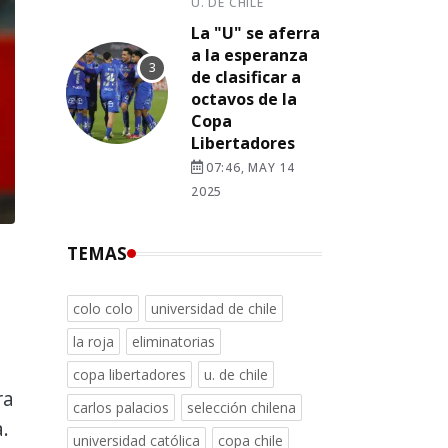
U. DE CHILE
La "U" se aferra
a la esperanza
de clasificar a
octavos de la
Copa
Libertadores
07:46, MAY 14
2025
TEMAS
colo colo
universidad de chile
la roja
eliminatorias
copa libertadores
u. de chile
ra
carlos palacios
selección chilena
.
universidad católica
copa chile