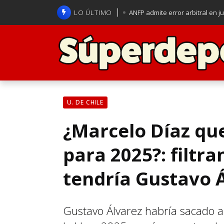
LO ÚLTIMO
ANFP admite error arbitral en j
Lucas Assadi dejó a todos apl
La U se aferra a la esperanza d
Brasil anuncia a Carlo Ancelot
U. DE CHILE
¿Marcelo Díaz que
para 2025?: filtra
tendría Gustavo 
Gustavo Álvarez habría sacado a