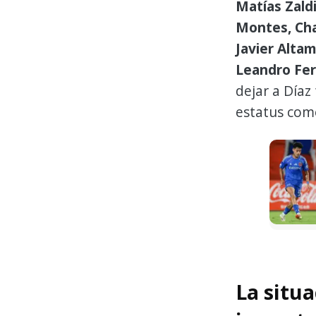
Matías Zald
Montes, Cha
Javier Alta
Leandro Fe
dejar a Díaz 
estatus com
La situa