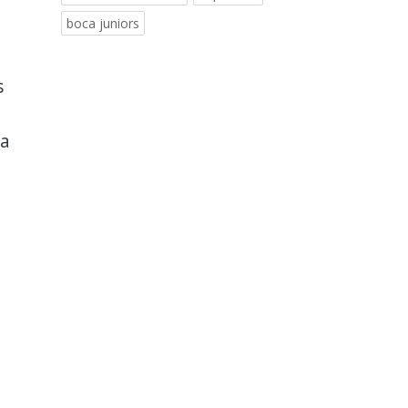
boca juniors
s
ta