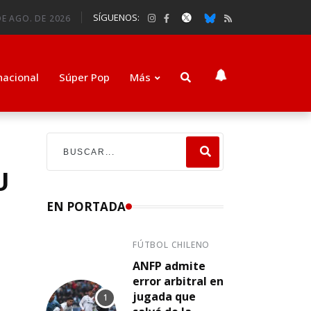
SÍGUENOS:
DE AGO. DE 2026
nacional
Súper Pop
Más
U
EN PORTADA
FÚTBOL CHILENO
ANFP admite
error arbitral en
jugada que