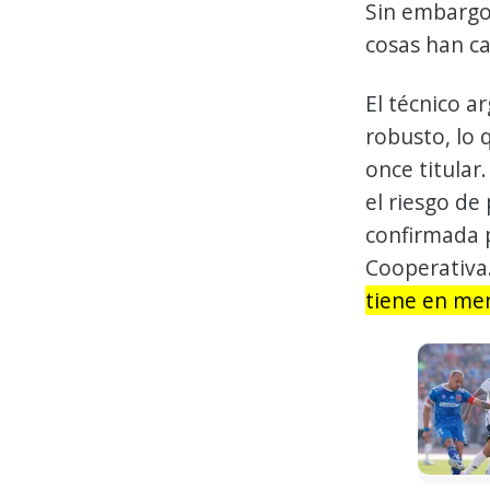
Sin embargo
cosas han c
El técnico a
robusto, lo 
once titular
el riesgo de
confirmada p
Cooperativa
tiene en men