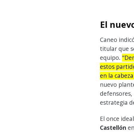
El nuev
Caneo indicó
titular que 
equipo.
"Den
estos partid
en la cabeza
nuevo plante
defensores, 
estrategia d
El once idea
Castellón
en